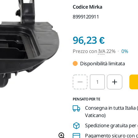
Codice Mirka
8999120911
Prezzo
96,23 €
Prezzo con
IVA
22%
0%
Disponibilità limitata
Select quantity value
PENSATO PER TE
Consegna in tutta Italia 
Vaticano)
Spedizione gratuita per 
Pagamento sicuro con ca