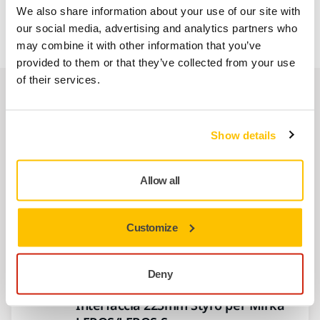
We also share information about your use of our site with
40, 60, 80 per adattarsi ai diversi tipi di polistirene.
our social media, advertising and analytics partners who
may combine it with other information that you’ve
provided to them or that they’ve collected from your use
of their services.
Prodotti correlati
Show details
USA INSIEME
Platorello 225mm Grip Styro per
Mirka LEROS/LEROS-S
Allow all
In combinazione con gli altri prodotti del
sistema Mirka® STYRO, questo platorello da
Customize
225mm è…
Deny
USA INSIEME
Interfaccia 225mm Styro per Mirka