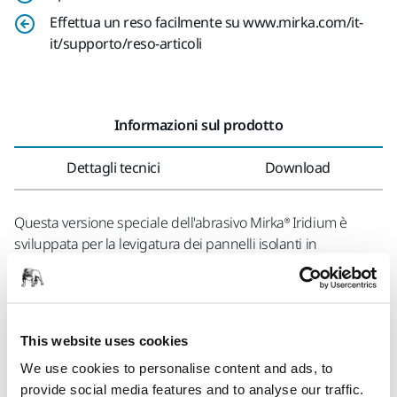
Effettua un reso facilmente su www.mirka.com/it-
it/supporto/reso-articoli
Informazioni sul prodotto
Dettagli tecnici
Download
Questa versione speciale dell'abrasivo Mirka® Iridium è
sviluppata per la levigatura dei pannelli isolanti in
polistirene. Grazie alla nuova foratura STYRO, Mirka® Iridium
assicura risultati eccellenti in maniera rapida ed evitando di
contaminare l'ambiente con i detriti di polistirene
espanso. Iridium leviga velocemente grazie al suo mix
This website uses cookies
ottimizzato di granuli, cosparsi con una tecnologia di
We use cookies to personalise content and ads, to
precisione che assicura lunga durata e maggiore adesione
provide social media features and to analyse our traffic.
al supporto di carta extra-flessibile. Disponibile nelle grane