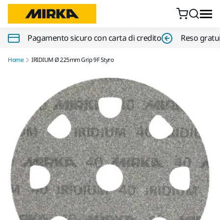
Vai al contenuto
Pagamento sicuro con carta di credito
Reso gratui
Home
IRIDIUM Ø 225mm Grip 9F Styro