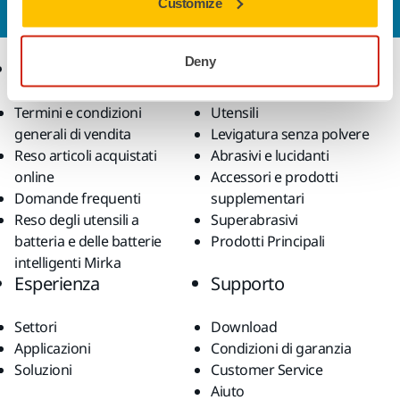
Customize
esperti risponderà al più presto alle tue domande.
Deny
Ecommerce
Prodotti
Termini e condizioni
Utensili
generali di vendita
Levigatura senza polvere
Reso articoli acquistati
Abrasivi e lucidanti
online
Accessori e prodotti
Domande frequenti
supplementari
Reso degli utensili a
Superabrasivi
batteria e delle batterie
Prodotti Principali
intelligenti Mirka
Esperienza
Supporto
Settori
Download
Applicazioni
Condizioni di garanzia
Soluzioni
Customer Service
Aiuto