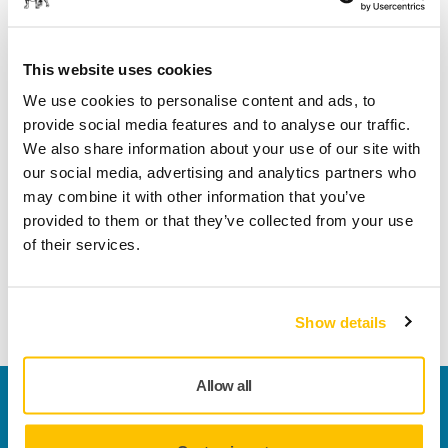
Dettagli tecnici
Download
This website uses cookies
We use cookies to personalise content and ads, to
provide social media features and to analyse our traffic.
Lunghezza
89 mm
We also share information about your use of our site with
our social media, advertising and analytics partners who
Adatto per
DEROS
may combine it with other information that you’ve
provided to them or that they’ve collected from your use
Larghezza
37 mm
of their services.
Show details
Allow all
Contattaci
Vuoi saperne di più?
Contattaci
e il nostro team di