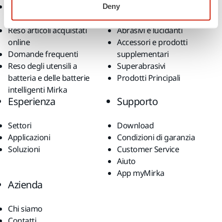
Termini e condizioni
Utensili
Deny
generali di vendita
Levigatura senza polvere
Reso articoli acquistati
Abrasivi e lucidanti
online
Accessori e prodotti
Domande frequenti
supplementari
Reso degli utensili a
Superabrasivi
batteria e delle batterie
Prodotti Principali
intelligenti Mirka
Esperienza
Supporto
Settori
Download
Applicazioni
Condizioni di garanzia
Soluzioni
Customer Service
Aiuto
App myMirka
Azienda
Chi siamo
Contatti