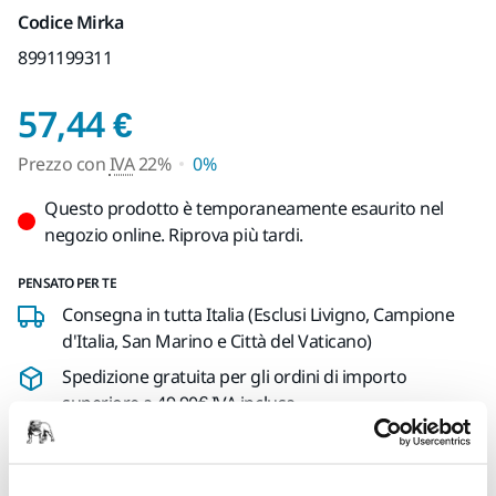
Codice Mirka
8991199311
Prezzo con IVA 22%
57,44 €
Prezzo con
IVA
22%
0%
Questo prodotto è temporaneamente esaurito nel
negozio online. Riprova più tardi.
PENSATO PER TE
Consegna in tutta Italia (Esclusi Livigno, Campione
d'Italia, San Marino e Città del Vaticano)
Spedizione gratuita per gli ordini di importo
superiore a 49,90€ IVA inclusa
Pagamento sicuro con carta di credito
Spedizione tracciabile