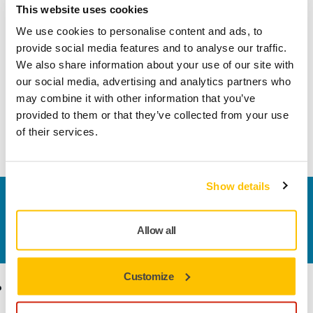
This website uses cookies
Effettua un reso facilmente su www.mirka.com/it-
it/supporto/reso-articoli
We use cookies to personalise content and ads, to
provide social media features and to analyse our traffic.
We also share information about your use of our site with
our social media, advertising and analytics partners who
Informazioni sul prodotto
may combine it with other information that you’ve
provided to them or that they’ve collected from your use
of their services.
Supporto a Bretelle per Cintura Multi-Funzione Mirka.
Show details
Contattaci
Vuoi saperne di più?
Contattaci
e il nostro team di
Allow all
esperti risponderà al più presto alle tue domande.
Customize
Ecommerce
Prodotti