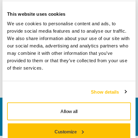
This website uses cookies
Dettagli tecnici
We use cookies to personalise content and ads, to
provide social media features and to analyse our traffic.
We also share information about your use of our site with
Lunghezza
30 mm
our social media, advertising and analytics partners who
may combine it with other information that you’ve
Larghezza
5 mm
provided to them or that they’ve collected from your use
of their services.
Show details
Contattaci
Allow all
Vuoi saperne di più?
Contattaci
e il nostro team di
esperti risponderà al più presto alle tue domande.
Customize