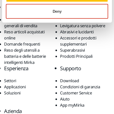
Ecommerce
Prodotti
Deny
Termini e condizioni
Utensili
generali di vendita
Levigatura senza polvere
Reso articoli acquistati
Abrasivi e lucidanti
online
Accessori e prodotti
Domande frequenti
supplementari
Reso degli utensili a
Superabrasivi
batteria e delle batterie
Prodotti Principali
intelligenti Mirka
Esperienza
Supporto
Settori
Download
Applicazioni
Condizioni di garanzia
Soluzioni
Customer Service
Aiuto
App myMirka
Azienda