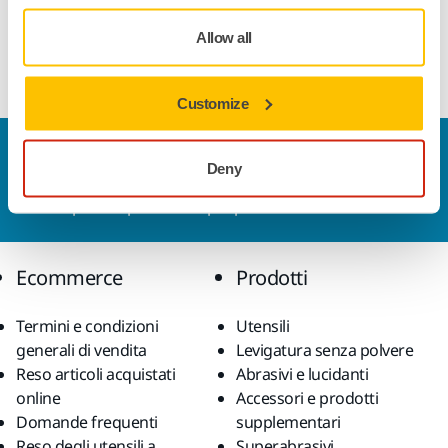
Conservare al riparo dal freddo e ad una temperatura non
Allow all
inferiore a +5 °C (pH 10.5).
Customize
Contattaci
Deny
Vuoi saperne di più?
Contattaci
e il nostro team di
esperti risponderà al più presto alle tue domande.
Ecommerce
Prodotti
Termini e condizioni
Utensili
generali di vendita
Levigatura senza polvere
Reso articoli acquistati
Abrasivi e lucidanti
online
Accessori e prodotti
Domande frequenti
supplementari
Reso degli utensili a
Superabrasivi