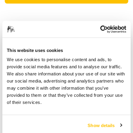
Informazioni sul prodotto
Dettagli tecnici
Download
This website uses cookies
Polarshine Marine è la nuova linea di prodotti per la pulizia e
We use cookies to personalise content and ads, to
la manutenzione delle imbarcazioni. Comprende vari tipi di
provide social media features and to analyse our traffic.
detergenti specifici e una soluzione nanotecnologica per la
We also share information about your use of our site with
protezione delle superfici.
our social media, advertising and analytics partners who
Questo shampoo per imbarcazioni di alta qualità è adatto
may combine it with other information that you’ve
per tutte le superfici lavabili, come alluminio, gelcoat,
provided to them or that they’ve collected from your use
superfici laccate, in legno e metallo e superfici verniciate.
of their services.
L’efficace formulazione di tensioattivi dissolve delicatamente
lo sporco ostinato come macchie di grasso, olio, fuliggine,
carburante e altre impurità da tutte le superfici. Il prodotto è
Show details
biodegradabile.