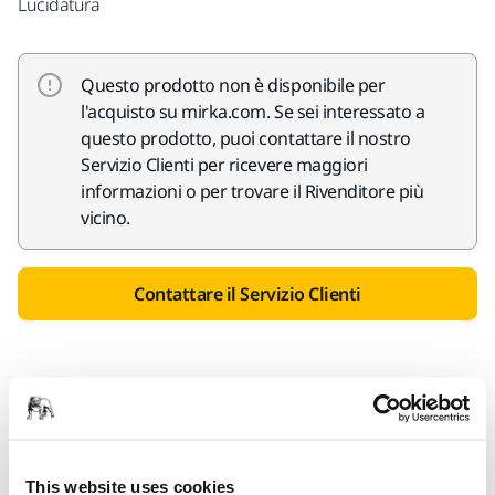
Lucidatura
Questo prodotto non è disponibile per
l'acquisto su mirka.com. Se sei interessato a
questo prodotto, puoi contattare il nostro
Servizio Clienti per ricevere maggiori
informazioni o per trovare il Rivenditore più
vicino.
Contattare il Servizio Clienti
Informazioni sul prodotto
Questo tampone bugnato nero è particolarmente indicato
This website uses cookies