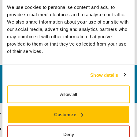
per la rimozione di aloni e ologrammi dalle superfici di
We use cookies to personalise content and ads, to
colore scuro in combinazione con la pasta abrasiva
provide social media features and to analyse our traffic.
Polarshine® 12 Black. La spugna reticolata è estremamente
We also share information about your use of our site with
bilanciata in elasticità e morbidezza. La particolare forma
our social media, advertising and analytics partners who
bugnata garantisce una migliore e durevole capacità di
may combine it with other information that you’ve
taglio e mantiene bassa la temperatura della superficie
provided to them or that they’ve collected from your use
durante la lucidatura.
of their services.
Show details
Contattaci
Vuoi saperne di più?
Contattaci
e il nostro team di
esperti risponderà al più presto alle tue domande.
Allow all
Ecommerce
Prodotti
Customize
Termini e condizioni
Utensili
Deny
generali di vendita
Levigatura senza polvere