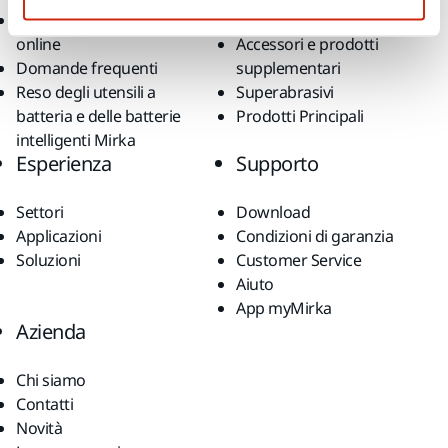
Reso articoli acquistati
Abrasivi e lucidanti
online
Accessori e prodotti
Domande frequenti
supplementari
Reso degli utensili a
Superabrasivi
batteria e delle batterie
Prodotti Principali
intelligenti Mirka
Esperienza
Supporto
Settori
Download
Applicazioni
Condizioni di garanzia
Soluzioni
Customer Service
Aiuto
App myMirka
Azienda
Chi siamo
Contatti
Novità