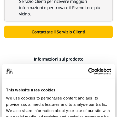
Servizio Clienti per ricevere maggiori
informazioni o per trovare il Rivenditore più
vicino.
Contattare il Servizio Clienti
Informazioni sul prodotto
Dettagli tecnici
Gancio A portautensili per Mirka® ROS / Mirka® CEROS 77mm
This website uses cookies
Mirka® ROP2 77mm, 125mm Mirka® RP 300NV Mirka® AOS
We use cookies to personalise content and ads, to
Adatto a Work Station per DE 1230/1242. Deve essere
provide social media features and to analyse our traffic.
agganciato sul pannello perforato.
We also share information about your use of our site with
our social media, advertising and analytics partners who