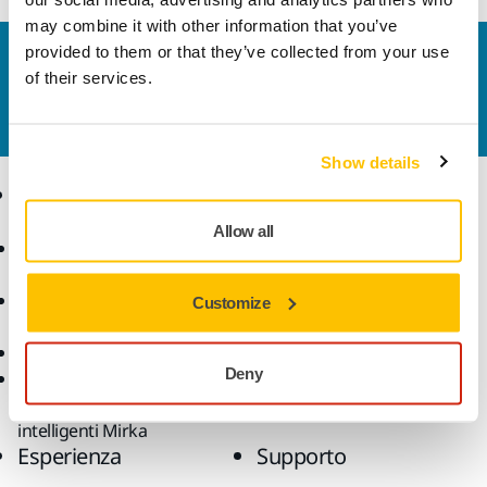
may combine it with other information that you’ve
provided to them or that they’ve collected from your use
Contattaci
of their services.
Vuoi saperne di più?
Contattaci
e il nostro team di
esperti risponderà al più presto alle tue domande.
Show details
Ecommerce
Prodotti
Allow all
Termini e condizioni
Utensili
generali di vendita
Levigatura senza polvere
Reso articoli acquistati
Abrasivi e lucidanti
Customize
online
Accessori e prodotti
Domande frequenti
supplementari
Deny
Reso degli utensili a
Superabrasivi
batteria e delle batterie
Prodotti Principali
intelligenti Mirka
Esperienza
Supporto