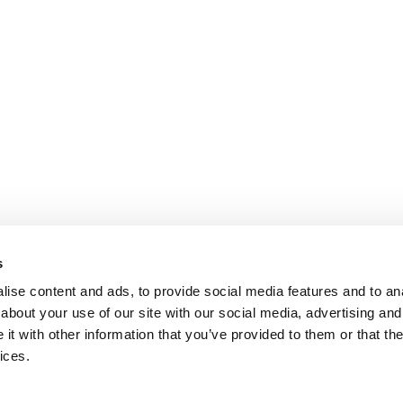
s
ise content and ads, to provide social media features and to anal
about your use of our site with our social media, advertising and
t with other information that you’ve provided to them or that the
Condizioni generali di vendita
Termini di utilizzo
Mirka Ltd - Informativa sul trat
ices.