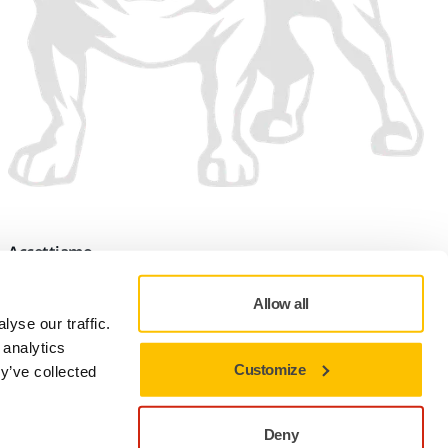
Accettiamo
Allow all
yse our traffic.
 analytics
Customize
y’ve collected
tamento dei dati personali
Mirka Italia - Informativa sul trattamento dei dati personali
Preferenze sui cookie
Deny