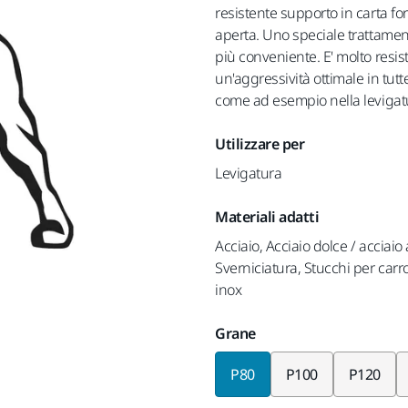
resistente supporto in carta fo
aperta. Uno speciale trattame
più conveniente. E' molto resis
un'aggressività ottimale in tutt
come ad esempio nella levigatu
Utilizzare per
Levigatura
Materiali adatti
Acciaio, Acciaio dolce / acciaio 
Sverniciatura, Stucchi per carro
inox
Grane
P80
P100
P120