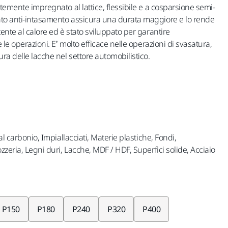
rtemente impregnato al lattice, flessibile e a cosparsione semi-
nto anti-intasamento assicura una durata maggiore e lo rende
tente al calore ed è stato sviluppato per garantire
e le operazioni. E’ molto efficace nelle operazioni di svasatura,
ra delle lacche nel settore automobilistico.
al carbonio, Impiallacciati, Materie plastiche, Fondi,
zzeria, Legni duri, Lacche, MDF / HDF, Superfici solide, Acciaio
P150
P180
P240
P320
P400