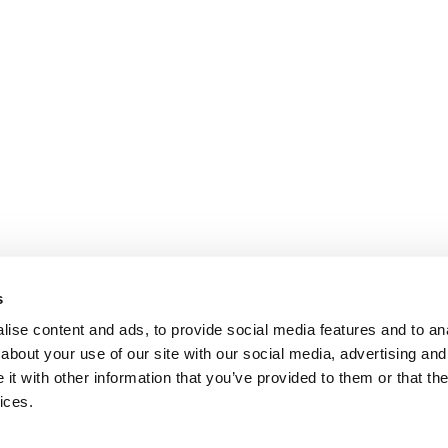
s
ise content and ads, to provide social media features and to anal
about your use of our site with our social media, advertising and
t with other information that you’ve provided to them or that the
Condizioni generali di vendita
Termini di utilizzo
Mirka Ltd - Informativa sul trat
ices.