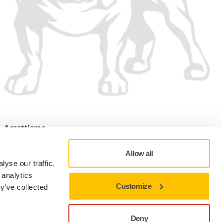
Accettiamo
Allow all
yse our traffic.
 analytics
Customize
y’ve collected
tamento dei dati personali
Mirka Italia - Informativa sul trattamento dei dati personali
Preferenze sui cookie
Deny