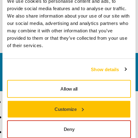
We use cookies to personalise content and ads, to
gorilla glass, utilizzati per gli schermi di smatphone e tablet.
provide social media features and to analyse our traffic.
A base d'acqua e priva di siliconi. Remint™ è una soluzione
We also share information about your use of our site with
unica che consente di ripristinare la superficie originale
our social media, advertising and analytics partners who
degli schermi. Le paste abrasive della gamma Remint™
may combine it with other information that you’ve
vanno dalla 10 (la più grossolana) alla 50 (la più fine).
provided to them or that they’ve collected from your use
of their services.
Contattaci
Show details
Vuoi saperne di più?
Contattaci
e il nostro team di
esperti risponderà al più presto alle tue domande.
Allow all
Ecommerce
Prodotti
Customize
Termini e condizioni
Utensili
generali di vendita
Levigatura senza polvere
Deny
Reso articoli acquistati
Abrasivi e lucidanti