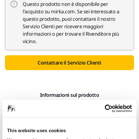
Questo prodotto non è disponibile per
l'acquisto su mirka.com. Se sei interessato a
questo prodotto, puoi contattare il nostro
Servizio Clienti per ricevere maggiori
informazioni o per trovare il Rivenditore più
vicino.
Contattare il Servizio Clienti
Informazioni sul prodotto
Dettagli tecnici
Download
Pasta abrasiva a grana molto fine per eliminare
This website uses cookies
definitivamente i graffi dai vetri induriti chimicamente e i