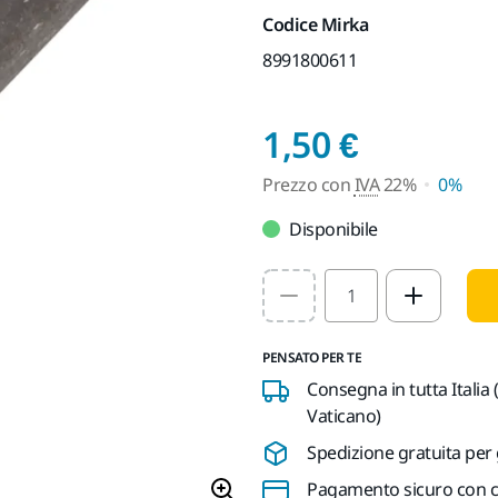
Codice Mirka
8991800611
Prezzo 
1,50 €
Prezzo con
IVA
22%
0%
Disponibile
Select quantity value
PENSATO PER TE
Consegna in tutta Italia 
Vaticano)
Spedizione gratuita per 
Pagamento sicuro con ca