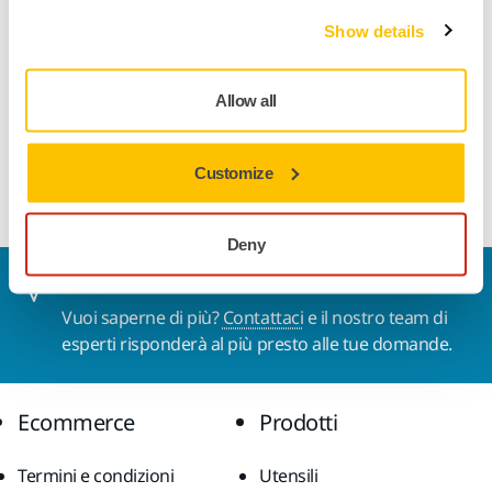
Dettagli tecnici
Download
Show details
WPF Pro è la carta al lattice sviluppata per le rifiniture a
Allow all
mano. La flessibilità del supporto la rende ideale per
lavorare su tutte le superfici curve e la tecnologia di
cosparsione assicura ottima resistenza all'intasamento.
Customize
Deny
Contattaci
Vuoi saperne di più?
Contattaci
e il nostro team di
esperti risponderà al più presto alle tue domande.
Ecommerce
Prodotti
Termini e condizioni
Utensili