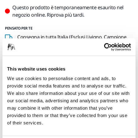
Questo prodotto è temporaneamente esaurito nel
negozio online. Riprova più tardi.
PENSATO PER TE
Consegna in tutta Italia (Esclusi Livigno, Campione
d'Italia, San Marino e Città del Vaticano)
Spedizione gratuita per gli ordini di importo
superiore a 49,90€ IVA inclusa
This website uses cookies
Pagamento sicuro con carta di credito
We use cookies to personalise content and ads, to
Spedizione tracciabile
provide social media features and to analyse our traffic.
Effettua un reso facilmente su www.mirka.com/it-
We also share information about your use of our site with
it/supporto/reso-articoli
our social media, advertising and analytics partners who
may combine it with other information that you’ve
provided to them or that they’ve collected from your use
of their services.
Informazioni sul prodotto