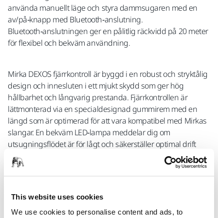
använda manuellt läge och styra dammsugaren med en
av/på‑knapp med Bluetooth‑anslutning.
Bluetooth‑anslutningen ger en pålitlig räckvidd på 20 meter
för flexibel och bekväm användning.
Mirka DEXOS fjärrkontroll är byggd i en robust och stryktålig
design och innesluten i ett mjukt skydd som ger hög
hållbarhet och långvarig prestanda. Fjärrkontrollen är
lättmonterad via en specialdesignad gummirem med en
längd som är optimerad för att vara kompatibel med Mirkas
slangar. En bekväm LED‑lampa meddelar dig om
utsugningsflödet är för lågt och säkerställer optimal drift
varje gång.
Mirka DEXOS fjärrkontroll är kompatibel med
This website uses cookies
dammsugarmodellerna Mirka® DEXOS 1217 M AFC och
Mirka® 1125. Den kan användas med en uppsättning
We use cookies to personalise content and ads, to