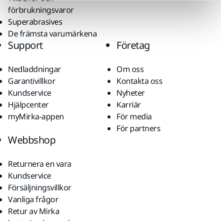
förbrukningsvaror
Superabrasives
De främsta varumärkena
Support
Företag
Nedladdningar
Om oss
Garantivillkor
Kontakta oss
Kundservice
Nyheter
Hjälpcenter
Karriär
myMirka-appen
För media
För partners
Webbshop
Returnera en vara
Kundservice
Försäljningsvillkor
Vanliga frågor
Retur av Mirka