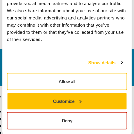
maskiner och verktyg inklusive elektriska, tryckluftsdrivna
provide social media features and to analyse our traffic.
och batteridrivna verktyg. Den kan användas i manuellt läge
We also share information about your use of our site with
för handverktyg och rengöringsapplikationer med slang.
our social media, advertising and analytics partners who
may combine it with other information that you’ve
provided to them or that they’ve collected from your use
Läs mer
of their services.
Kontakta oss
Show details
Vill du veta mer?
Kontakta oss
så besvarar vår
kundservice gärna dina frågor.
Allow all
Produkter
Kunskap
Customize
Maskiner
Branscher
Dammfri slipning
Applikationer
Deny
Slipmaterial och medel
Lösningar
Tillbehör och