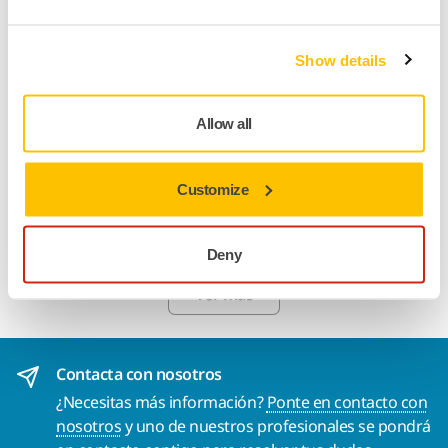
ASISTENCIA MÁQUINAS, CONSEJOS
¿Cuándo y cómo engrasar una lijadora
Show details
neumática?
Allow all
ASISTENCIA MÁQUINAS, CONSEJOS
¿Cómo cambiar el plato de la Mirka® DEOS
Customize
II?
Deny
Ver más
Contacta con nosotros
¿Necesitas más información?
Ponte en contacto con
nosotros
y uno de nuestros profesionales se pondrá