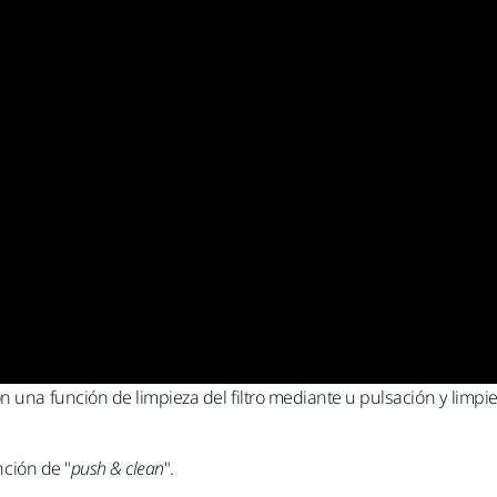
 una función de limpieza del filtro mediante u pulsación y limpiez
nción de "
push & clean
".