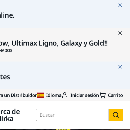
line
.
w, Ultimax Ligno, Galaxy y Gold!!
NADOS
ntes
a un Distribuidor
Idioma
Iniciar sesión
Carrito
rca de
irka
Buscar