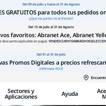
Ir a contenido
Del 09 de Julio y hasta el 31 de Agosto
S GRATUITOS para todos tus pedidos on
¡¡Que los portes no te frenen!!
Del 15 de Julio al 31 de Agosto
s favoritos: Abranet Ace, Abranet Yello
 descuento (aplicable en pago):
10%DESCUENTOABRASIVOSSELECCIO
Del 01 al 31 de Julio
as Promos Digitales a precios refresca
Infórmate
AQUÍ
Encuentr
Sectores y
Ace
Ayuda
Aplicaciones
M