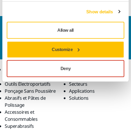
Show details
Contactez-nous
Allow all
Vous souhaitez en savoir plus ?
Prenez contact avec
nous
et notre équipe d'experts répondra à vos
questions.
Customize
Produits
Savoir-Faire
Deny
Outils Électroportatifs
Secteurs
Ponçage Sans Poussière
Applications
Abrasifs et Pâtes de
Solutions
Polissage
Accessoires et
Consommables
Superabrasifs