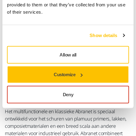
SPECIAAL VOOR U
provided to them or that they’ve collected from your use
Levering in België
of their services.
Geen verzendkosten bij bestellingen vanaf €50,- incl.
btw
Show details
Veilige betaling
Track & Trace
Allow all
Customize
Productinformatie
Technische details
Downloads
Deny
Het multifunctionele en klassieke Abranet is speciaal
ontwikkeld voor het schuren van plamuur, primers, lakken,
composietmaterialen en een breed scala aan andere
materialen voor industrieel gebruik. Abranet combineert