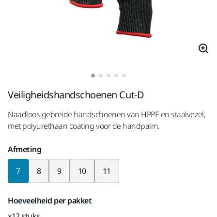
Veiligheidshandschoenen Cut-D
Naadloos gebreide handschoenen van HPPE en staalvezel,
met polyurethaan coating voor de handpalm.
Afmeting
7
8
9
10
11
Hoeveelheid per pakket
x12 stuks