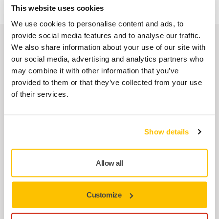
This website uses cookies
We use cookies to personalise content and ads, to
provide social media features and to analyse our traffic.
Verwante producten
We also share information about your use of our site with
our social media, advertising and analytics partners who
may combine it with other information that you’ve
SAMEN GEBRUIKEN
provided to them or that they’ve collected from your use
FFP2 Koolstofnanovezelmasker
of their services.
FFP2-gecertificeerd ademhalingstoestel dat
de gebruiker beschermt tegen vaste
deeltjes, stof en geuren.
Show details
SAMEN GEBRUIKEN
Allow all
Mirka® Overall Koolstoflijn
Hoogwaardige, goed ventilerende, silicone-
Customize
en pluisvrije overall. 98% polyester en 2%
koolstofvezel.