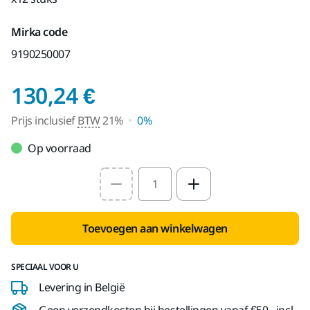
Mirka code
9190250007
Prijs inclusief BTW 
130,24 €
Prijs inclusief
BTW
21%
0%
Op voorraad
Select quantity value
Toevoegen aan winkelwagen
SPECIAAL VOOR U
Levering in België
Geen verzendkosten bij bestellingen vanaf €50,- incl.