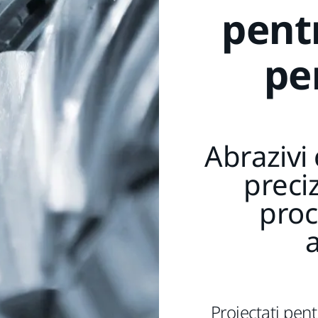
pentr
pe
Abrazivi 
preci
proc
Proiectați pentr