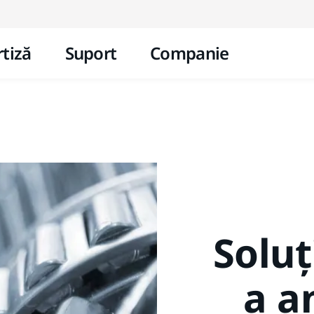
Mergi la conținut
tiză
Suport
Companie
Soluț
a a