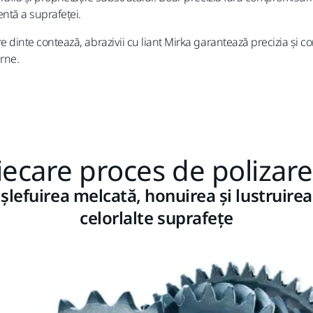
entă a suprafeței.
re dinte contează, abrazivii cu liant Mirka garantează precizia și
rne.
fiecare proces de polizar
, șlefuirea melcată, honuirea și lustruire
celorlalte suprafețe