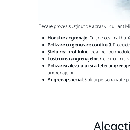
Fiecare proces susținut de abrazivii cu liant
Honuire angrenaje
: Obține cea mai bună
Polizare cu generare continuă
: Product
Șlefuirea profilului
: Ideal pentru module 
Lustruirea angrenajelor
: Cele mai mici 
Polizarea alezajului și a feței angrenaje
angrenajelor.
Angrenaj special
: Soluții personalizate 
Alegeț