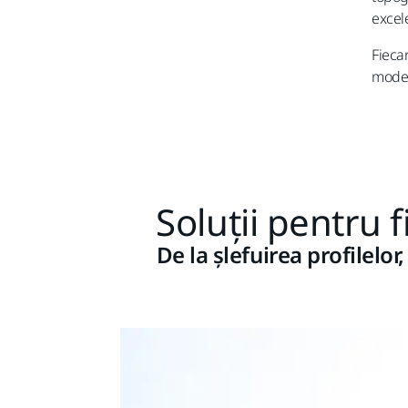
excel
Fieca
mode
Soluții pentru 
De la șlefuirea profilelor