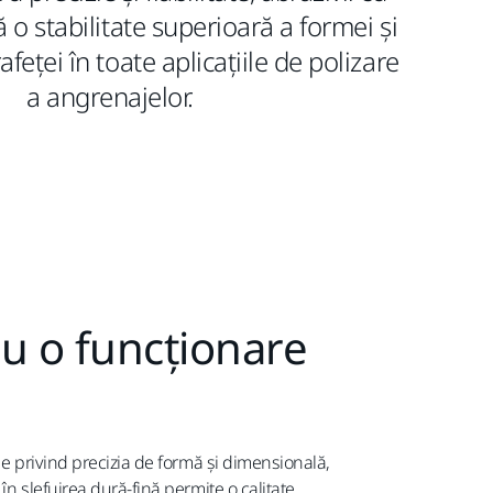
ă o stabilitate superioară a formei și
afeței în toate aplicațiile de polizare
a angrenajelor.
u o funcționare
ise privind precizia de formă și dimensională,
în șlefuirea dură-fină permite o calitate