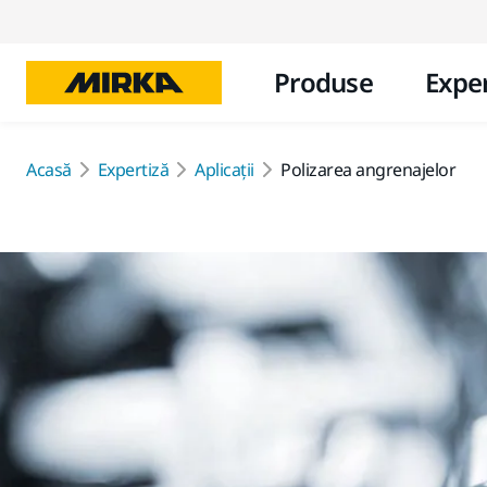
Produse
Exper
Acasă
Expertiză
Aplicații
Polizarea angrenajelor