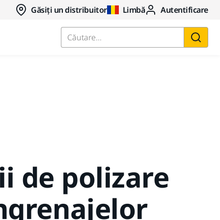
Găsiți un distribuitor
Limbă
Autentificare
Căutare...
ii de polizare
ngrenajelor