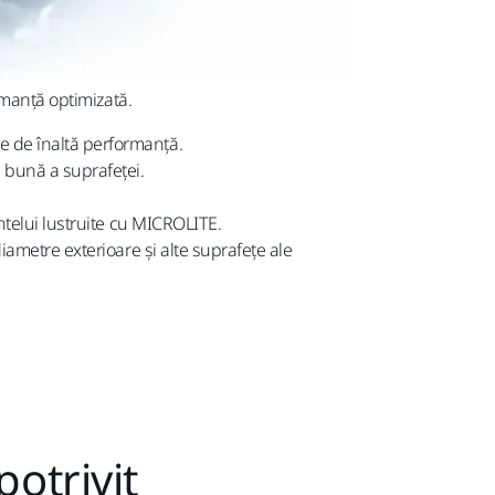
rmanță optimizată.
e de înaltă performanță.
e bună a suprafeței.
intelui lustruite cu MICROLITE.
diametre exterioare și alte suprafețe ale
otrivit