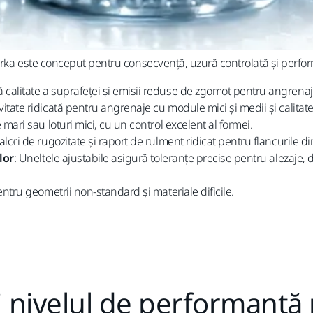
 Mirka este conceput pentru consecvență, uzură controlată și perfo
 calitate a suprafeței și emisii reduse de zgomot pentru angrenaj
ivitate ridicată pentru angrenaje cu module mici și medii și calitat
mari sau loturi mici, cu un control excelent al formei.
valori de rugozitate și raport de rulment ridicat pentru flancurile d
lor
: Uneltele ajustabile asigură toleranțe precise pentru alezaje, 
pentru geometrii non-standard și materiale dificile.
i nivelul de performanță p