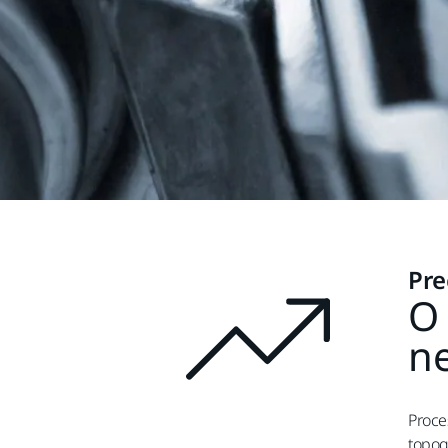
Pre
O 
n
Proces
topogr