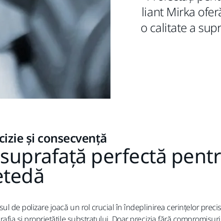
liant Mirka ofer
o calitate a supr
cizie și consecvență
suprafață perfectă pentr
etedă
ul de polizare joacă un rol crucial în îndeplinirea cerințelor prec
afia și proprietățile substratului. Doar precizia fără compromisuri 