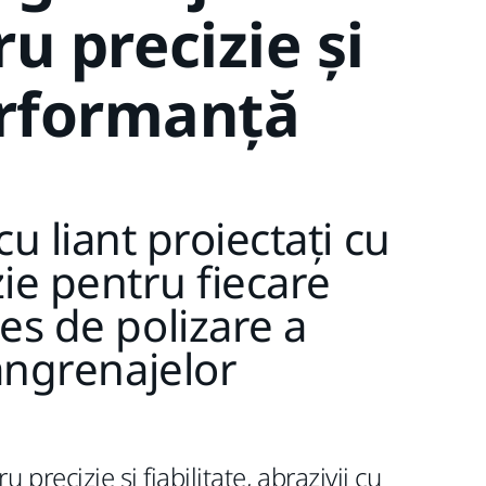
u precizie și
rformanță
cu liant proiectați cu
zie pentru fiecare
es de polizare a
angrenajelor
u precizie și fiabilitate, abrazivii cu