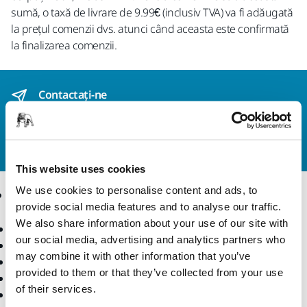
sumă, o taxă de livrare de 9.99€ (inclusiv TVA) va fi adăugată
la prețul comenzii dvs. atunci când aceasta este confirmată
la finalizarea comenzii.
Contactaţi-ne
Doriți să aflați mai multe?
Vă rugăm să ne contactați
,
iar echipa noastră de suport formată din experți vă
va răspunde la întrebări.
This website uses cookies
We use cookies to personalise content and ads, to
Produse
Expertiză
provide social media features and to analyse our traffic.
We also share information about your use of our site with
Scule electrice
Industrii
our social media, advertising and analytics partners who
Șlefuire fără praf
Aplicații
may combine it with other information that you’ve
Abrazivi și compuși
Soluții
provided to them or that they’ve collected from your use
Accesorii și consumabile
of their services.
Superabrazivi