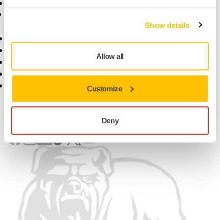
Branduri de top
Asistență
Companie
Show details
Descărcări
Despre noi
Termenii de garanție
Contactaţi-ne
Allow all
Serviciu clienți
Newsletter
Centrul de ajutor
Știri
Aplicația myMirka
Carieră
Customize
Pentru Media
Pentru Parteneri
Găsiți-ne
Deny