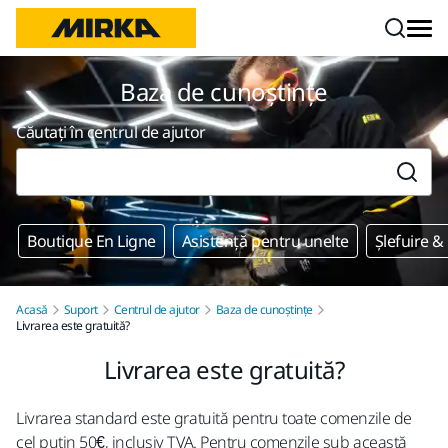
Mergi la conținut
Baza de cunoștințe
Căutați în centrul de ajutor
Boutique En Ligne
Asistență pentru unelte
Șlefuire &
Acasă
Suport
Centrul de ajutor
Baza de cunoștințe
Livrarea este gratuită?
Livrarea este gratuită?
Livrarea standard este gratuită pentru toate comenzile de
cel puțin 50€, inclusiv TVA. Pentru comenzile sub această