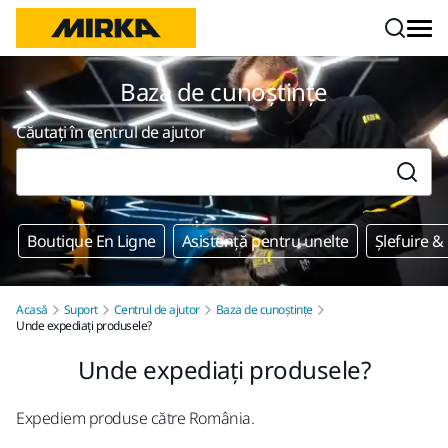
Mergi la conținut
Baza de cunoștințe
Căutați în centrul de ajutor
Boutique En Ligne
Asistență pentru unelte
Șlefuire &
Acasă
Suport
Centrul de ajutor
Baza de cunoștințe
Unde expediați produsele?
Unde expediați produsele?
Expediem produse către România.