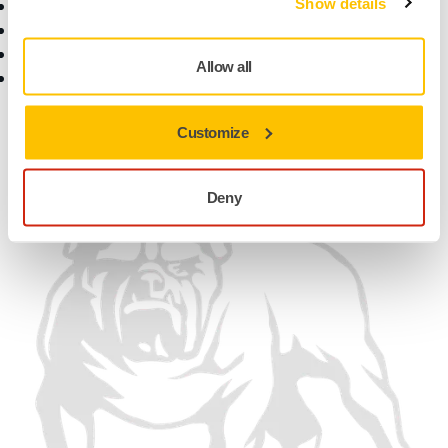
Show details
Termenii de garanție
Contactaţi-ne
Serviciu clienți
Newsletter
Centrul de ajutor
Știri
Allow all
Aplicația myMirka
Carieră
Pentru Media
Pentru Parteneri
Customize
Găsiți-ne
Deny