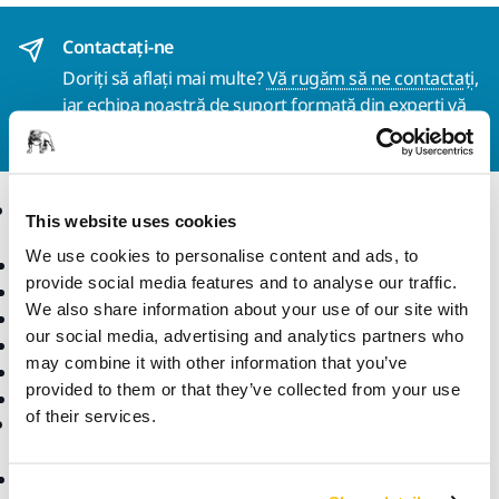
Contactaţi-ne
Doriți să aflați mai multe?
Vă rugăm să ne contactați
,
iar echipa noastră de suport formată din experți vă
va răspunde la întrebări.
Produse
Expertiză
This website uses cookies
We use cookies to personalise content and ads, to
Scule electrice
Industrii
provide social media features and to analyse our traffic.
Șlefuire fără praf
Aplicații
We also share information about your use of our site with
Abrazivi și compuși
Soluții
our social media, advertising and analytics partners who
Accesorii și consumabile
may combine it with other information that you’ve
Superabrazivi
provided to them or that they’ve collected from your use
Branduri de top
of their services.
Asistență
Companie
Descărcări
Despre noi