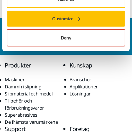
Visa mer
Customize
Kontakta oss
Vill du veta mer?
Kontakta oss
så besvarar vår
Deny
kundservice gärna dina frågor.
Produkter
Kunskap
Maskiner
Branscher
Dammfri slipning
Applikationer
Slipmaterial och medel
Lösningar
Tillbehör och
förbrukningsvaror
Superabrasives
De främsta varumärkena
Support
Företag