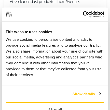
Vi skickar endast produkter inom Sverige.
WEBBSHOP, FRAKT OCH LEVERANS
Kan jag få min beställning skickad till en
This website uses cookies
annan leveransadress?
We use cookies to personalise content and ads, to
Du kan ange en annan leveransadress än
provide social media features and to analyse our traffic.
faktureringsadressen när du bekräftar din
We also share information about your use of our site with
beställning i kassan.
our social media, advertising and analytics partners who
may combine it with other information that you’ve
provided to them or that they’ve collected from your use
of their services.
WEBBSHOP, FRAKT OCH LEVERANS
Kan jag ändra min leveransadress?
Det går inte att göra några ändringar efter att
Show details
beställningen har bekräftats.
Allow all