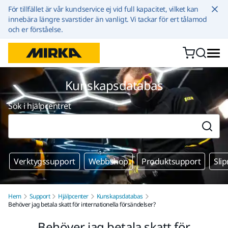
Hoppa till innehållet
För tillfället är vår kundservice ej vid full kapacitet, vilket kan
innebära längre svarstider än vanligt. Vi tackar för ert tålamod
och er förståelse.
Kunskapsdatabas
Sök i hjälpcentret
Verktygssupport
Webbshop
Produktsupport
Sli
Hem
Support
Hjälpcenter
Kunskapsdatabas
Behöver jag betala skatt för internationella försändelser?
Behöver jag betala skatt för