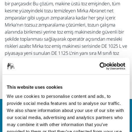
bir parçasıdır. Bu çözüm, makine üstü toz emişinden, tüm
kesme yüzeyindeki tozu temizleyen Mirka Abranet net
zımparalar gibi uygun zımparalara kadar her şeyi içerir.
Mirka'nın tozsuz zımparalama çözümleri, tozun çalışma
alanında birikmesi yerine toz emiş makinesinde güvenli bir
şekilde toplanması sağlayarak operatör açısından mesleki
riskleri azaltır. Mirka toz emiş makinesi serisinde DE 1025 L ve
piyasaya yeni sunulan DE 1125 L'nin yanı sıra M sınıfı toz
emiş makineleri DE 1230 M ve DE 1242 M bulunur.
Mirka Toz Emiş Makineleri hakkında daha
fazla bilgi edinin
This website uses cookies
We use cookies to personalise content and ads, to
provide social media features and to analyse our traffic.
Bize Ulaşın
We also share information about your use of our site with
Daha fazla bilgi edinmek ister misiniz? Lütfen bizimle
our social media, advertising and analytics partners who
iletişime geçin
ve uzman ekibimiz sorularınızı
may combine it with other information that you’ve
provided to them or that they’ve collected from your use