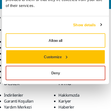
yanıtlasın.
of their services.
Ürünler
Uzmanlık
Show details
Aksesuarlar ve Sarf
Sektörler
Malzemeler
Uygulamalar
Allow all
Bütün Ürünler
Çözümler
Makineler
Öne Çıkanlar
Customize
Robotik ve Otomasyon
Süper Aşındırıcılar
Tozsuz Zımparalama
Deny
Zımparalar ve Bileşikler
Destek
Firma
İndirilenler
Hakkımızda
Garanti Koşulları
Kariyer
Yardım Merkezi
Haberler