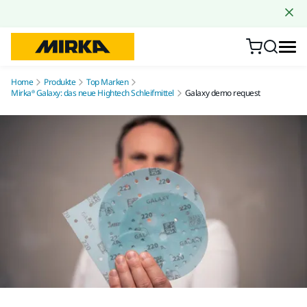
Zum Inhalt springen
Home
Produkte
Top Marken
Mirka® Galaxy: das neue Hightech Schleifmittel
Galaxy demo request