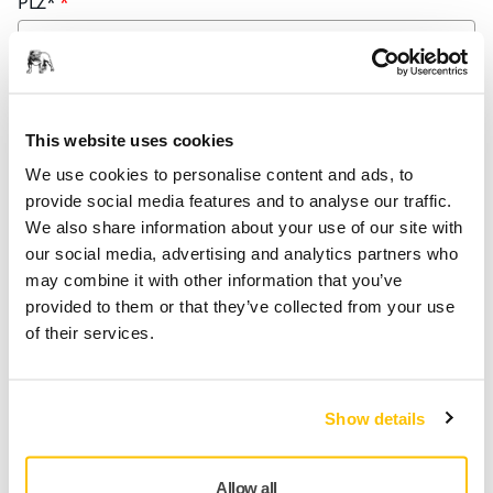
PLZ*
Stadt*
This website uses cookies
We use cookies to personalise content and ads, to
provide social media features and to analyse our traffic.
Bemerkungen:
We also share information about your use of our site with
our social media, advertising and analytics partners who
may combine it with other information that you’ve
provided to them or that they’ve collected from your use
of their services.
Show details
*Ja, durch das Abonnieren des Newsletters erkläre
ich, dass ich mit den Datenschutzrichtlinien der
Allow all