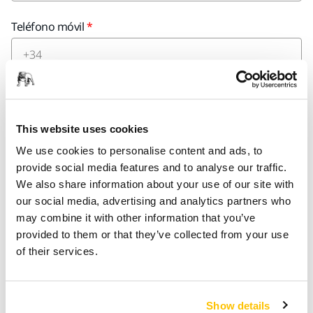
Teléfono móvil
Puesto que las Solicitudes de Información sin compromiso
están destinadas exclusivamente a empresas, rogamos nos
facilite los datos de la misma.
This website uses cookies
We use cookies to personalise content and ads, to
Nombre de Empresa
provide social media features and to analyse our traffic.
We also share information about your use of our site with
our social media, advertising and analytics partners who
may combine it with other information that you’ve
Dirección de la Empresa
provided to them or that they’ve collected from your use
of their services.
Ver más
Código Postal
Show details