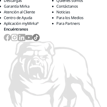
Descargas
Quiénes somos
Acepto que mis datos de contacto se guarden y
Garantía Mirka
Contáctanos
utilicen para los servicios de Atención al Cliente,
Atención al Cliente
Noticias
Comunicaciones de Márketing y Soporte Técnico.
Centro de Ayuda
Para los Medios
Aplicación myMirka®
Para Partners
Enviar datos
Encuéntranos
Se ha producido un error técnico.