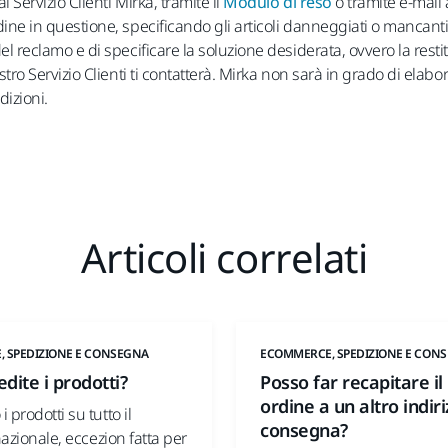
 Servizio Clienti Mirka, tramite il
Modulo di reso
o tramite e-mail
ine in questione, specificando gli articoli danneggiati o mancanti. 
el reclamo e di specificare la soluzione desiderata, ovvero la resti
ostro Servizio Clienti ti contatterà. Mirka non sarà in grado di ela
dizioni.
Articoli correlati
 SPEDIZIONE E CONSEGNA
ECOMMERCE, SPEDIZIONE E CON
dite i prodotti?
Posso far recapitare il
ordine a un altro indiri
 prodotti su tutto il
consegna?
 nazionale, eccezion fatta per