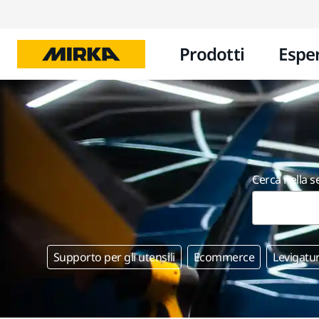
Prodotti
Espe
Cerca nella s
Supporto per gli utensili
Ecommerce
Levigatu