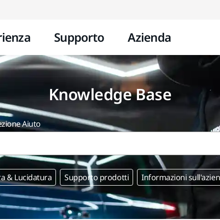
Vai al contenuto
rienza
Supporto
Azienda
Knowledge Base
ezione Aiuto
ra & Lucidatura
Supporto prodotti
Informazioni sull'azie