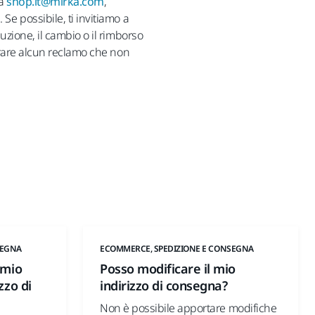
 a
shop.it@mirka.com
,
Se possibile, ti invitiamo a
tuzione, il cambio o il rimborso
borare alcun reclamo che non
SEGNA
ECOMMERCE, SPEDIZIONE E CONSEGNA
 mio
Posso modificare il mio
zzo di
indirizzo di consegna?
Non è possibile apportare modifiche