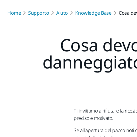
Home
Supporto
Aiuto
Knowledge Base
Cosa dev
Cosa devo 
danneggiato
Ti invitiamo a rifiutare la ric
preciso e motivato.
Se all'apertura del pacco noti 