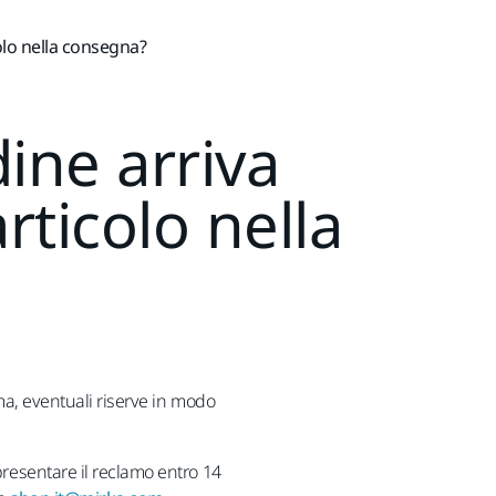
olo nella consegna?
dine arriva
ticolo nella
rma, eventuali riserve in modo
presentare il reclamo entro 14