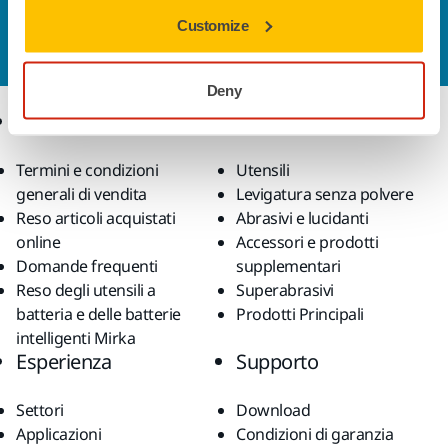
Vuoi saperne di più?
Contattaci
e il nostro team di
Customize
esperti risponderà al più presto alle tue domande.
Deny
Ecommerce
Prodotti
Termini e condizioni
Utensili
generali di vendita
Levigatura senza polvere
Reso articoli acquistati
Abrasivi e lucidanti
online
Accessori e prodotti
Domande frequenti
supplementari
Reso degli utensili a
Superabrasivi
batteria e delle batterie
Prodotti Principali
intelligenti Mirka
Esperienza
Supporto
Settori
Download
Applicazioni
Condizioni di garanzia