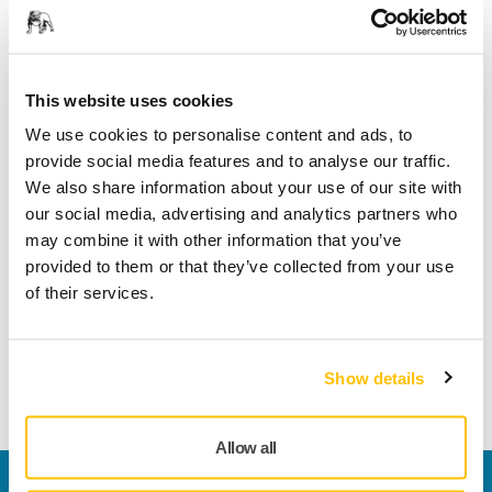
l'ordine, hai 14 giorni per effettuare un reso tot
ECOMMERCE, IL TUO ORDINE
This website uses cookies
Quanto tempo ci vuole per ottenere un
We use cookies to personalise content and ads, to
rimborso?
provide social media features and to analyse our traffic.
Effettueremo il rimborso utilizzando lo stesso metodo
We also share information about your use of our site with
di pagamento che hai utilizzato per la transazione
our social media, advertising and analytics partners who
originale; in ogni caso, non dovrai sostenere alcun
may combine it with other information that you’ve
costo a seguito di questo rimborso. Potremmo
provided to them or that they’ve collected from your use
trattenere il rimborso finché non avremo ricevuto
of their services.
indietro la merce.
Show details
Mostra di più
Allow all
Contattaci