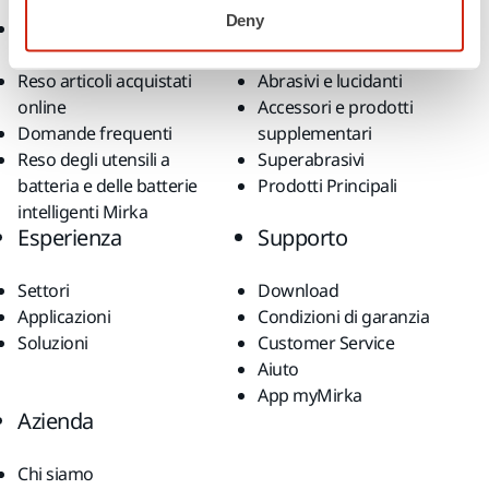
Deny
Termini e condizioni
Utensili
generali di vendita
Levigatura senza polvere
Reso articoli acquistati
Abrasivi e lucidanti
online
Accessori e prodotti
Domande frequenti
supplementari
Reso degli utensili a
Superabrasivi
batteria e delle batterie
Prodotti Principali
intelligenti Mirka
Esperienza
Supporto
Settori
Download
Applicazioni
Condizioni di garanzia
Soluzioni
Customer Service
Aiuto
App myMirka
Azienda
Chi siamo