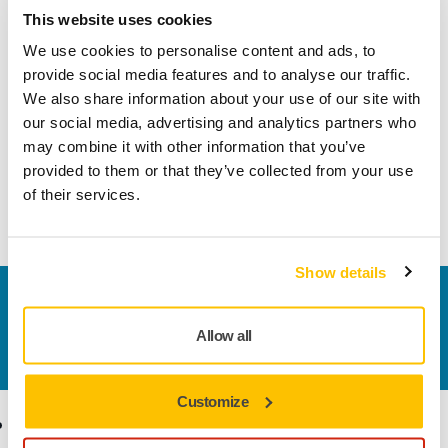
This website uses cookies
ECOMMERCE, SPEDIZIONE E CONSEGNA
We use cookies to personalise content and ads, to
Posso modificare il mio indirizzo di
provide social media features and to analyse our traffic.
consegna?
We also share information about your use of our site with
Non è possibile apportare modifiche dopo la
our social media, advertising and analytics partners who
convalida dell'ordine.
may combine it with other information that you’ve
provided to them or that they’ve collected from your use
of their services.
Mostra di più
Show details
Contattaci
Vuoi saperne di più?
Contattaci
e il nostro team di
Allow all
esperti risponderà al più presto alle tue domande.
Customize
Ecommerce
Prodotti