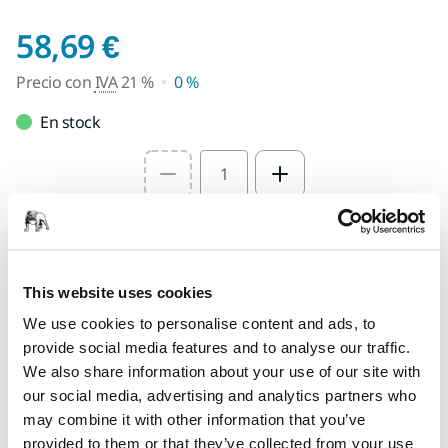
Precio con IVA 21 %
58,69 €
Precio con
IVA
21 %
0 %
En stock
Select quantity value
Añadir al carrito
This website uses cookies
Encuentra un Distribuidor
We use cookies to personalise content and ads, to
provide social media features and to analyse our traffic.
LAS VENTAJAS DE MIRKA.ES
We also share information about your use of our site with
Entregas en toda España (excepto Canarias, Ceuta y
our social media, advertising and analytics partners who
Melilla)
may combine it with other information that you’ve
Envío gratuito para pedidos superiores a 49,90€, IVA
provided to them or that they’ve collected from your use