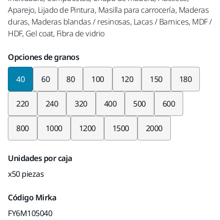
Aparejo, Lijado de Pintura, Masilla para carrocería, Maderas
duras, Maderas blandas / resinosas, Lacas / Barnices, MDF /
HDF, Gel coat, Fibra de vidrio
Opciones de granos
40
60
80
100
120
150
180
220
240
320
400
500
600
800
1000
1200
1500
2000
Unidades por caja
x50 piezas
Código Mirka
FY6M105040