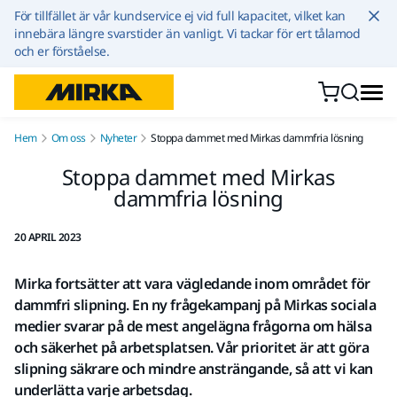
Hoppa till innehållet
För tillfället är vår kundservice ej vid full kapacitet, vilket kan
innebära längre svarstider än vanligt. Vi tackar för ert tålamod
och er förståelse.
Hem
Om oss
Nyheter
Stoppa dammet med Mirkas dammfria lösning
Stoppa dammet med Mirkas
dammfria lösning
20 APRIL 2023
Mirka fortsätter att vara vägledande inom området för
dammfri slipning. En ny frågekampanj på Mirkas sociala
medier svarar på de mest angelägna frågorna om hälsa
och säkerhet på arbetsplatsen. Vår prioritet är att göra
slipning säkrare och mindre ansträngande, så att vi kan
underlätta varje arbetsdag.