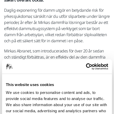
säkert överallt också.
Daglig exponering för damm utgör en betydande risk för
yrkessjukdomar, särskilt när du utför sliparbete under längre
perioder, år efter år. Mirkas dammfria lösningar består av ett
effektivt dammutsugssystem på verktyget som tar bort
damm från arbetsytan, vilket redan förbättrar slipkvaliteten
och på ett säkert sätt för in dammet i en påse.
Mirkas Abranet, som introducerades för över 20 år sedan
och ständigt förbättras, är en effektiv del av den dammfria
lösningen. Den dammfria filosofin har sedan dess tillämpats
på ett stort antal av Mirkas slip- och
efterbehandlingslösningar – alla arbetar tillsammans för att
göra arbeta säkrare och roligare. Under 2000-talet har Mirka
This website uses cookies
fått ett flertal utmärkelser för sin kontinuerliga utveckling av
We use cookies to personalise content and ads, to
innovativa sliplösningar och vi ser fram emot att ge dig
provide social media features and to analyse our traffic.
framtidens slipmaterial och maskiner.
We also share information about your use of our site with
Läs mer om Mirkas dammfria lösningar
our social media, advertising and analytics partners who