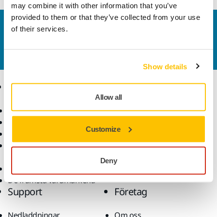
may combine it with other information that you’ve
provided to them or that they’ve collected from your use
Kontakta oss
of their services.
Vill du veta mer?
Kontakta oss
så besvarar vår
kundservice gärna dina frågor.
Show details
Produkter
Kunskap
Allow all
Maskiner
Branscher
Dammfri slipning
Applikationer
Customize
Slipmaterial och medel
Lösningar
Tillbehör och
förbrukningsvaror
Deny
Superabrasives
De främsta varumärkena
Support
Företag
Nedladdningar
Om oss