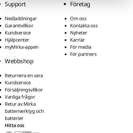
Support
Företag
Nedladdningar
Om oss
Garantivillkor
Kontakta oss
Kundservice
Nyheter
Hjälpcenter
Karriär
myMirka-appen
För media
För partners
Webbshop
Returnera en vara
Kundservice
Försäljningsvillkor
Vanliga frågor
Retur av Mirka
batteriverktyg och
batterier
Hitta oss