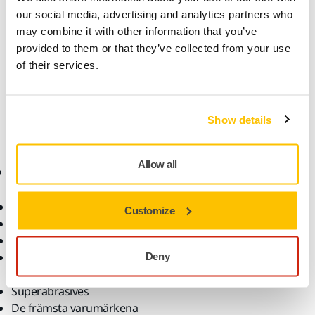
sekretesspolicy.
our social media, advertising and analytics partners who
may combine it with other information that you’ve
Ja, jag vill ha nyhetsbrev och exklusiva erbjudanden
provided to them or that they’ve collected from your use
från Mirka. Jag kan avregistrera mig när som helst.
of their services.
Skicka
Show details
Allow all
Produkter
Kunskap
Maskiner
Branscher
Customize
Dammfri slipning
Applikationer
Slipmaterial och medel
Lösningar
Tillbehör och
Deny
förbrukningsvaror
Superabrasives
De främsta varumärkena