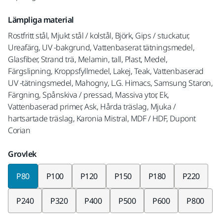
Lämpliga material
Rostfritt stål, Mjukt stål / kolstål, Björk, Gips / stuckatur,
Ureafärg, UV -bakgrund, Vattenbaserat tätningsmedel,
Glasfiber, Strand trä, Melamin, tall, Plast, Medel,
Färgslipning, Kroppsfyllmedel, Lakej, Teak, Vattenbaserad
UV -tätningsmedel, Mahogny, L.G. Himacs, Samsung Staron,
Färgning, Spånskiva / pressad, Massiva ytor, Ek,
Vattenbaserad primer, Ask, Hårda träslag, Mjuka /
hartsartade träslag, Karonia Mistral, MDF / HDF, Dupont
Corian
Grovlek
P80
P100
P120
P150
P180
P220
P240
P320
P400
P500
P600
P800