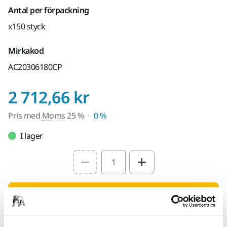
Antal per förpackning
x150 styck
Mirkakod
AC20306180CP
Pris med Moms 2
2 712,66 kr
Pris med
Moms
25 %
0 %
I lager
Select quantity value
Lägg i varukorgen