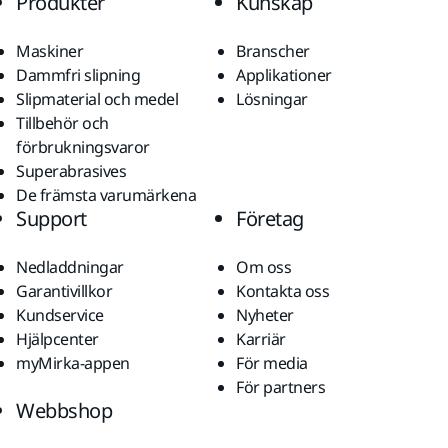
Produkter
Kunskap
Maskiner
Branscher
Dammfri slipning
Applikationer
Slipmaterial och medel
Lösningar
Tillbehör och
förbrukningsvaror
Superabrasives
De främsta varumärkena
Support
Företag
Nedladdningar
Om oss
Garantivillkor
Kontakta oss
Kundservice
Nyheter
Hjälpcenter
Karriär
myMirka-appen
För media
För partners
Webbshop