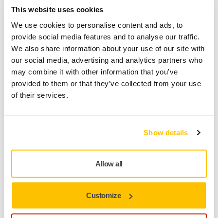
Hitta en återförsäljare
This website uses cookies
TILLHANDAHÅLLS FÖR DIG
We use cookies to personalise content and ads, to
Leverans inom 3-5 arbetsdagar
provide social media features and to analyse our traffic.
We also share information about your use of our site with
Leverans inom Sverige
our social media, advertising and analytics partners who
Fri frakt över 599 kr inkl. moms
may combine it with other information that you’ve
provided to them or that they’ve collected from your use
Säker betalning med kort
of their services.
Spåra paket
Show details
Produktinformation
Allow all
Teknisk specifikation
Nedladdningar
Customize