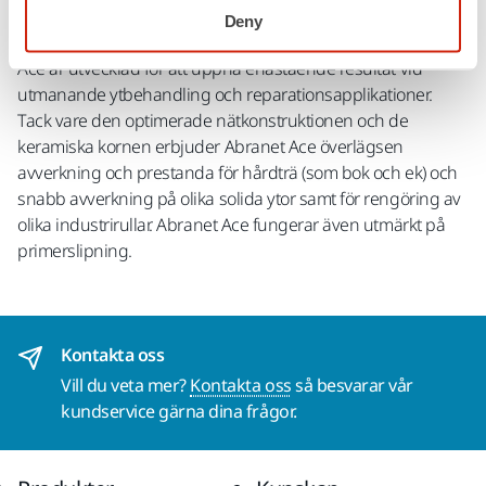
Abranet® Ace slipmaterial i en icke-påfyllningsbar kassett för
Deny
användning med Mirka® Autochanger-systemet. Abranet
Ace är utvecklad för att uppnå enastående resultat vid
utmanande ytbehandling och reparationsapplikationer.
Tack vare den optimerade nätkonstruktionen och de
keramiska kornen erbjuder Abranet Ace överlägsen
avverkning och prestanda för hårdträ (som bok och ek) och
snabb avverkning på olika solida ytor samt för rengöring av
olika industrirullar. Abranet Ace fungerar även utmärkt på
primerslipning.
Kontakta oss
Vill du veta mer?
Kontakta oss
så besvarar vår
kundservice gärna dina frågor.