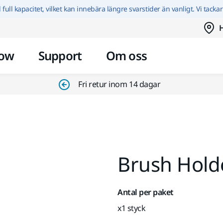
Hoppa till innehållet
id full kapacitet, vilket kan innebära längre svarstider än vanligt. Vi tacka
H
ow
Support
Om oss
Fri retur inom 14 dagar
Brush Holde
Antal per paket
x1 styck