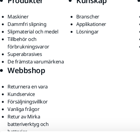
Produkter
Kunskap
Maskiner
Branscher
Dammfri slipning
Applikationer
Slipmaterial och medel
Lösningar
Tillbehör och
förbrukningsvaror
Superabrasives
De främsta varumärkena
Webbshop
Returnera en vara
Kundservice
Försäljningsvillkor
Vanliga frågor
Retur av Mirka
batteriverktyg och
batterier
Hitta oss