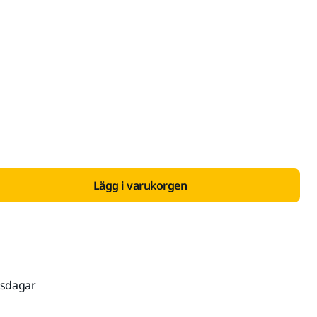
 med Moms 25 %
Lägg i varukorgen
tsdagar