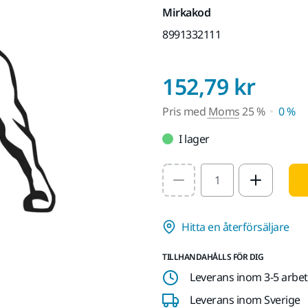
Mirkakod
8991332111
Pris
152,79 kr
Pris med
Moms
25 %
0 %
I lager
Select quantity value
Hitta en återförsäljare
TILLHANDAHÅLLS FÖR DIG
Leverans inom 3-5 arbe
Leverans inom Sverige