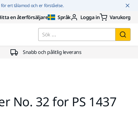
r för ert tålamod och er förståelse.
itta en återförsäljare
Språk
Logga in
Varukorg
Sök …
Snabb och pålitlig leverans
r No. 32 for PS 1437