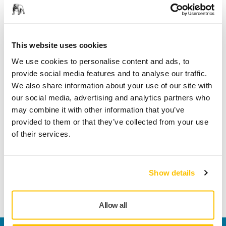
Spåra paket
This website uses cookies
We use cookies to personalise content and ads, to
Teknisk specifikation
provide social media features and to analyse our traffic.
We also share information about your use of our site with
our social media, advertising and analytics partners who
Längd
150 mm
may combine it with other information that you’ve
provided to them or that they’ve collected from your use
Lämplig för
CEROS
of their services.
Bredd
150 mm
Show details
Allow all