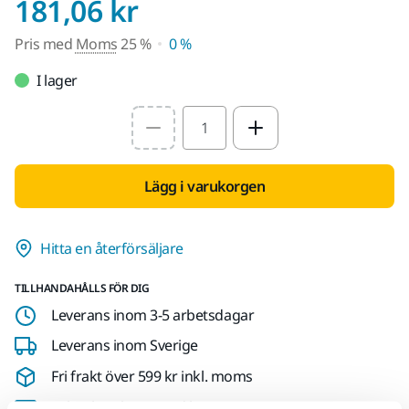
Pris med Moms 25 
181,06 kr
Pris med
Moms
25 %
0 %
I lager
Select quantity value
Lägg i varukorgen
Hitta en återförsäljare
TILLHANDAHÅLLS FÖR DIG
Leverans inom 3-5 arbetsdagar
Leverans inom Sverige
Fri frakt över 599 kr inkl. moms
Säker betalning med kort