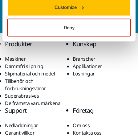
Kontakta oss
Customize
Vill du veta mer?
Kontakta oss
så besvarar vår
kundservice gärna dina frågor.
Deny
Produkter
Kunskap
Maskiner
Branscher
Dammfri slipning
Applikationer
Slipmaterial och medel
Lösningar
Tillbehör och
förbrukningsvaror
Superabrasives
De främsta varumärkena
Support
Företag
Nedladdningar
Om oss
Garantivillkor
Kontakta oss