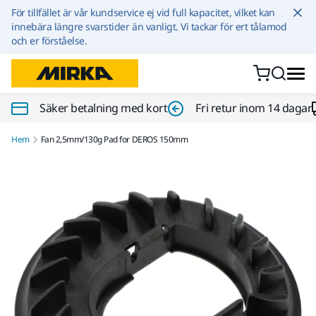
Hoppa till innehållet
För tillfället är vår kundservice ej vid full kapacitet, vilket kan
innebära längre svarstider än vanligt. Vi tackar för ert tålamod
och er förståelse.
Säker betalning med kort
Fri retur inom 14 dagar
Hem
Fan 2,5mm/130g Pad for DEROS 150mm