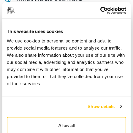
Säker betalning med kort
Spåra paket
This website uses cookies
We use cookies to personalise content and ads, to
Teknisk specifikation
provide social media features and to analyse our traffic.
We also share information about your use of our site with
Nedladdningar
our social media, advertising and analytics partners who
may combine it with other information that you’ve
provided to them or that they’ve collected from your use
Längd
80 mm
of their services.
Bredd
80 mm
Show details
Allow all