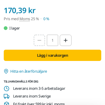
Pris med Moms 25 
170,39 kr
Pris med
Moms
25 %
0 %
I lager
Select quantity value
Lägg i varukorgen
Hitta en återförsäljare
TILLHANDAHÅLLS FÖR DIG
Leverans inom 3-5 arbetsdagar
Leverans inom Sverige
Fri frakt över 599 kr inkl. moms