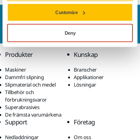
Customize
Kontakta oss
Vill du veta mer?
Kontakta oss
så besvarar vår
kundservice gärna dina frågor.
Deny
Produkter
Kunskap
Maskiner
Branscher
Dammfri slipning
Applikationer
Slipmaterial och medel
Lösningar
Tillbehör och
förbrukningsvaror
Superabrasives
De främsta varumärkena
Support
Företag
Nedladdningar
Om oss