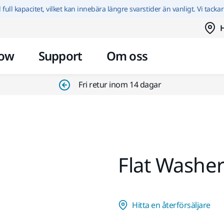
Hoppa till innehållet
id full kapacitet, vilket kan innebära längre svarstider än vanligt. Vi tacka
H
ow
Support
Om oss
Fri retur inom 14 dagar
Flat Washer
Hitta en återförsäljare