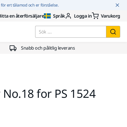
r för ert tålamod och er förståelse.
itta en återförsäljare
Språk
Logga in
Varukorg
Sök …
Snabb och pålitlig leverans
 No.18 for PS 1524