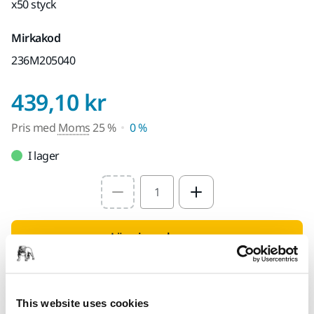
x50 styck
Mirkakod
236M205040
Pris med Moms 25 
439,10 kr
Pris med
Moms
25 %
0 %
I lager
Select quantity value
Lägg i varukorgen
Hitta en återförsäljare
This website uses cookies