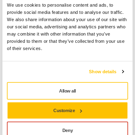
TILLHANDAHÅLLS FÖR DIG
We use cookies to personalise content and ads, to
Leverans inom 3-5 arbetsdagar
provide social media features and to analyse our traffic.
Leverans inom Sverige
We also share information about your use of our site with
our social media, advertising and analytics partners who
Fri frakt över 599 kr inkl. moms
may combine it with other information that you’ve
Säker betalning med kort
provided to them or that they’ve collected from your use
of their services.
Spåra paket
Show details
Produktinformation
Allow all
Teknisk specifikation
Nedladdningar
Customize
Gold är en tålig och mycket slitstark produkt, som lämpar sig
Deny
för slipning i höga hastigheter. Gold ger ett perfekt