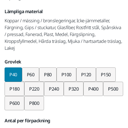
Lämpliga material
Koppar / mässing / bronslegeringar, Icke-järnmetaller,
Färgning, Gips / stuckatur, Glasfiber, Rostfritt stål, Spånskiva
/ pressad, Fanerad, Plast, Medel, Färgslipning,
Kroppsfyllmedel, Hårda träslag, Mjuka / hartsartade träslag,
Lakej
Grovlek
P40
P60
P80
P100
P120
P150
P180
P220
P240
P320
P400
P500
P600
P800
Antal per förpackning