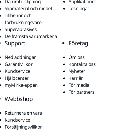
Dammfri slipning
Applikationer
Slipmaterial och medel
Lösningar
Tillbehör och
förbrukningsvaror
Superabrasives
De främsta varumärkena
Support
Företag
Nedladdningar
Om oss
Garantivillkor
Kontakta oss
Kundservice
Nyheter
Hjälpcenter
Karriär
myMirka-appen
För media
För partners
Webbshop
Returnera en vara
Kundservice
Försäljningsvillkor