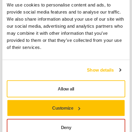
TILLHANDAHÅLLS FÖR DIG
We use cookies to personalise content and ads, to
Leverans inom 3-5 arbetsdagar
provide social media features and to analyse our traffic.
Leverans inom Sverige
We also share information about your use of our site with
our social media, advertising and analytics partners who
Fri frakt över 599 kr inkl. moms
may combine it with other information that you’ve
Säker betalning med kort
provided to them or that they’ve collected from your use
of their services.
Spåra paket
Show details
Produktinformation
Allow all
Teknisk specifikation
Nedladdningar
Customize
Gold är en tålig och mycket slitstark produkt, som lämpar sig
Deny
för slipning i höga hastigheter. Gold ger ett perfekt