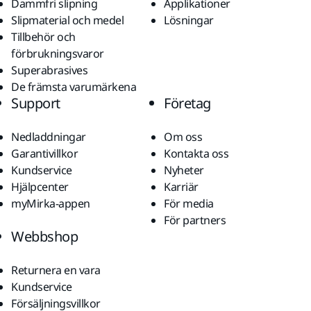
Dammfri slipning
Applikationer
Slipmaterial och medel
Lösningar
Tillbehör och
förbrukningsvaror
Superabrasives
De främsta varumärkena
Support
Företag
Nedladdningar
Om oss
Garantivillkor
Kontakta oss
Kundservice
Nyheter
Hjälpcenter
Karriär
myMirka-appen
För media
För partners
Webbshop
Returnera en vara
Kundservice
Försäljningsvillkor