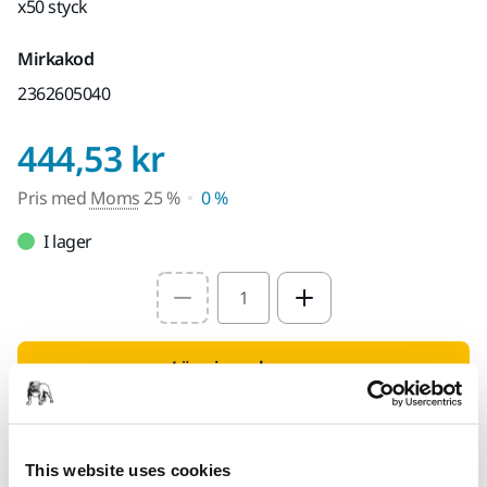
x50 styck
Mirkakod
2362605040
Pris med Moms 25 
444,53 kr
Pris med
Moms
25 %
0 %
I lager
Select quantity value
Lägg i varukorgen
Hitta en återförsäljare
This website uses cookies