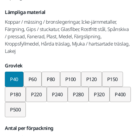
Lämpliga material
Koppar / mässing / bronslegeringar, Icke-järnmetaller,
Färgning, Gips / stuckatur, Glasfiber, Rostfritt stål, Spånskiva
/ pressad, Fanerad, Plast, Medel, Färgslipning,
Kroppsfyllmedel, Hårda träslag, Mjuka / hartsartade träslag,
Lakej
Grovlek
P40
P60
P80
P100
P120
P150
P180
P220
P240
P280
P320
P400
P500
Antal per förpackning