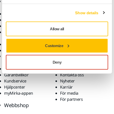
Produkter
Kunskap
Show details
Maskiner
Branscher
Dammfri slipning
Applikationer
Slipmaterial och medel
Lösningar
Allow all
Tillbehör och
förbrukningsvaror
Superabrasives
Customize
De främsta varumärkena
Support
Företag
Deny
Nedladdningar
Om oss
Garantivillkor
Kontakta oss
Kundservice
Nyheter
Hjälpcenter
Karriär
myMirka-appen
För media
För partners
Webbshop