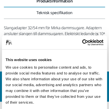
Produktinformation
Teknisk specifikation
Slangadapter 32/54 mm för Mirka dammsugare. Adaptern
ansluter slangen till dammsugaren. Elektriskt ledande (≤ 10⁶
Ω/kvadrat). Levereras tillsammans med följande slangar:
MIE6514511 / MIE6514511US, MIE6514711 /
MIE6514711US, MIN6519411, MIN6519711, 8992514511,
8992514711 och 509111 och 509111.
This website uses cookies
We use cookies to personalise content and ads, to
provide social media features and to analyse our traffic.
We also share information about your use of our site with
Kontakta oss
our social media, advertising and analytics partners who
Vill du veta mer?
Kontakta oss
så besvarar vår
may combine it with other information that you’ve
kundservice gärna dina frågor.
provided to them or that they’ve collected from your use
of their services.