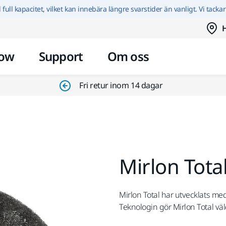
Hoppa till innehållet
id full kapacitet, vilket kan innebära längre svarstider än vanligt. Vi tacka
H
ow
Support
Om oss
Fri retur inom 14 dagar
Mirlon Tot
Mirlon Total har utvecklats me
Teknologin gör Mirlon Total väl