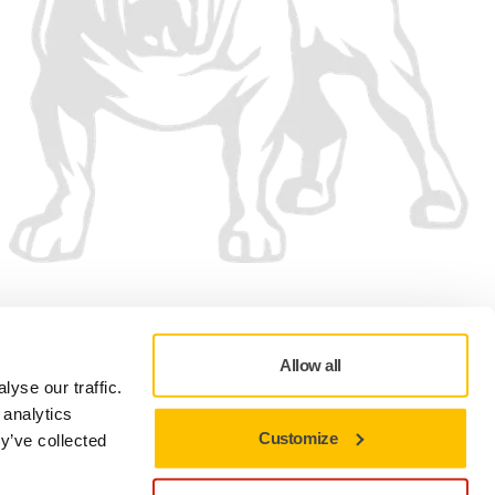
Vi accepterar
Allow all
yse our traffic.
 analytics
Customize
y’ve collected
Integritetsspolicy
Användningsvillkor
Cookie-preferenser