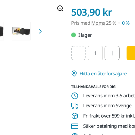
Pris
503,90 kr
Pris med
Moms
25 %
0 %
I lager
Select quantity value
Hitta en återförsäljare
TILLHANDAHÅLLS FÖR DIG
Leverans inom 3-5 arbe
Leverans inom Sverige
Fri frakt över 599 kr in
Säker betalning med ko