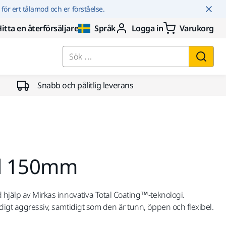
r för ert tålamod och er förståelse.
itta en återförsäljare
Språk
Logga in
Varukorg
Sök …
Snabb och pålitlig leverans
al 150mm
d hjälp av Mirkas innovativa Total Coating™-teknologi.
digt aggressiv, samtidigt som den är tunn, öppen och flexibel.