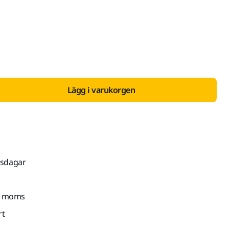
 med Moms 25 %
Lägg i varukorgen
tsdagar
kl. moms
rt