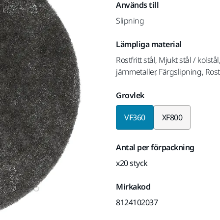
Används till
Slipning
Lämpliga material
Rostfritt stål, Mjukt stål / kols
järnmetaller, Färgslipning, Rostfri
Grovlek
VF360
XF800
Antal per förpackning
x20 styck
Mirkakod
8124102037