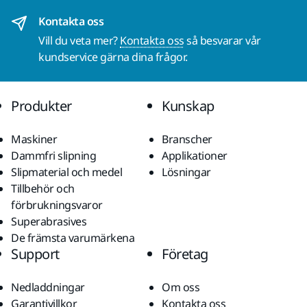
Kontakta oss
Vill du veta mer?
Kontakta oss
så besvarar vår
kundservice gärna dina frågor.
Produkter
Kunskap
Maskiner
Branscher
Dammfri slipning
Applikationer
Slipmaterial och medel
Lösningar
Tillbehör och
förbrukningsvaror
Superabrasives
De främsta varumärkena
Support
Företag
Nedladdningar
Om oss
Garantivillkor
Kontakta oss