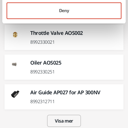
Valve Stem AOS003
Deny
8992330031
Throttle Valve AOS002
8992330021
Oiler AOS025
8992330251
Air Guide AP027 for AP 300NV
8992312711
Visa mer