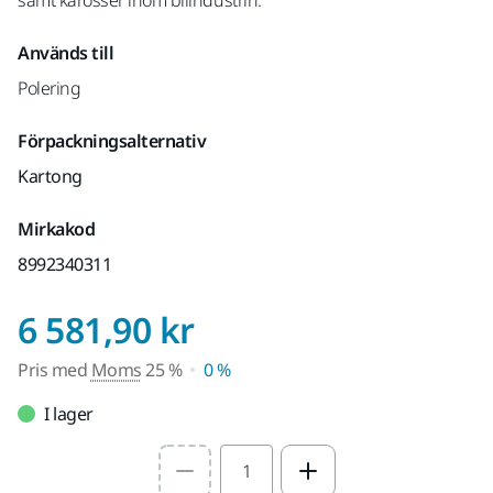
Används till
Polering
Förpackningsalternativ
Kartong
Mirkakod
8992340311
Pris med Moms 2
6 581,90 kr
Pris med
Moms
25 %
0 %
I lager
Select quantity value