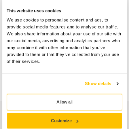
Teknisk specifikation
This website uses cookies
Nedladdningar
We use cookies to personalise content and ads, to
provide social media features and to analyse our traffic.
We also share information about your use of our site with
Mirkas oscillerande rondellpolermaskin med
our social media, advertising and analytics partners who
tvåhandsfattning har allt du behöver för att utföra arbetet
may combine it with other information that you’ve
snabbt och effektivt. Maskinerna har mängder av smarta
provided to them or that they’ve collected from your use
funktioner som exempelvis ergonomiskt handtag,
of their services.
lättillgänglig hastighetskontroll och enastående
vibrationsabsorbering. Motorhusets unika design gör att
maskinerna enkelt kan placeras upp och ner utan att
starthandtaget aktiveras!
Show details
Allow all
Reservdelar
Customize