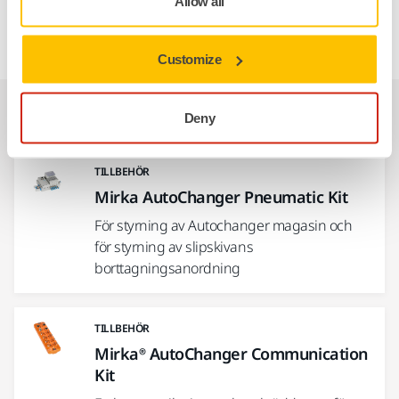
Allow all
applications.
Customize
Relaterade produkter
Deny
TILLBEHÖR
Mirka AutoChanger Pneumatic Kit
För styrning av Autochanger magasin och
för styrning av slipskivans
borttagningsanordning
TILLBEHÖR
Mirka® AutoChanger Communication
Kit