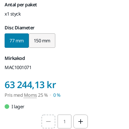
Antal per paket
x1 styck
Disc Diameter
77 mm
150 mm
Mirkakod
MAC1001071
Pris med Moms 
63 244,13 kr
Pris med
Moms
25 %
0 %
I lager
Select quantity value