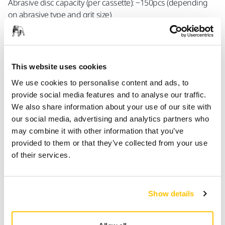
Abrasive disc capacity (per cassette): ~150pcs (depending
on abrasive type and grit size)
Abrasive change time: ≤10s
This website uses cookies
The Mirka® AutoChanger is a modular solution engineered for
We use cookies to personalise content and ads, to
the automated replacement of abrasive discs across diverse
provide social media features and to analyse our traffic.
industrial sanding applications. The modular design allows for
We also share information about your use of our site with
an easy and seamless integration with both new and existing
our social media, advertising and analytics partners who
solutions, providing flexibility to customize the system according
may combine it with other information that you’ve
to specific requirements. Safety is a fundamental aspect of the
provided to them or that they’ve collected from your use
Mirka® AutoChanger, prioritizing the well-being of operators. By
of their services.
providing a secure operational environment, the system
significantly reduces the risk of accidents and contributes to a
safer workplace. In terms of functionality the Mirka®
Show details
AutoChanger represents a step forward in sanding efficiency.
This solution is geared towards optimizing processes, improving
productivity, and refining precision in industrial sanding