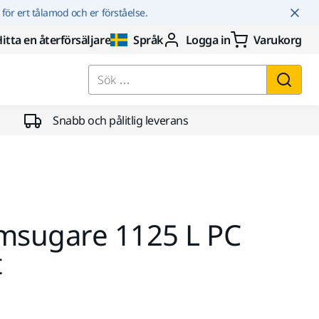
r för ert tålamod och er förståelse.
itta en återförsäljare
Språk
Logga in
Varukorg
Sök …
Snabb och pålitlig leverans
sugare 1125 L PC
t