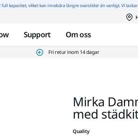
Hoppa till innehållet
id full kapacitet, vilket kan innebära längre svarstider än vanligt. Vi tacka
H
ow
Support
Om oss
Fri retur inom 14 dagar
Mirka Damm
med städki
Quality