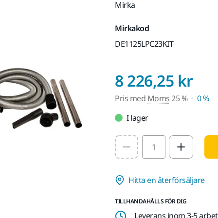
Mirka
Mirkakod
DE1125LPC23KIT
Pri
8 226,25 kr
Pris med
Moms
25 %
0 %
I lager
Select quantity value
Hitta en återförsäljare
TILLHANDAHÅLLS FÖR DIG
Leverans inom 3-5 arbe