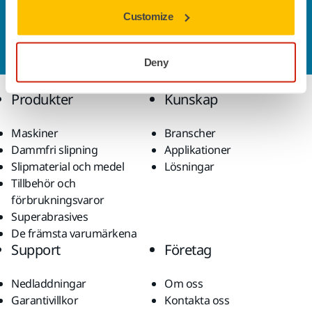
Kontakta oss
Customize
Vill du veta mer?
Kontakta oss
så besvarar vår
kundservice gärna dina frågor.
Deny
Produkter
Kunskap
Maskiner
Branscher
Dammfri slipning
Applikationer
Slipmaterial och medel
Lösningar
Tillbehör och
förbrukningsvaror
Superabrasives
De främsta varumärkena
Support
Företag
Nedladdningar
Om oss
Garantivillkor
Kontakta oss