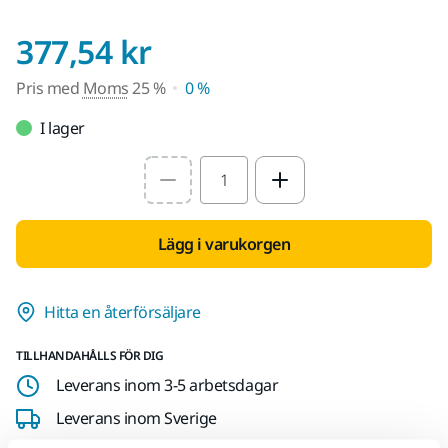
Pris med Moms 25 
377,54 kr
Pris med
Moms
25 %
0 %
I lager
Select quantity value
Lägg i varukorgen
Hitta en återförsäljare
TILLHANDAHÅLLS FÖR DIG
Leverans inom 3-5 arbetsdagar
Leverans inom Sverige