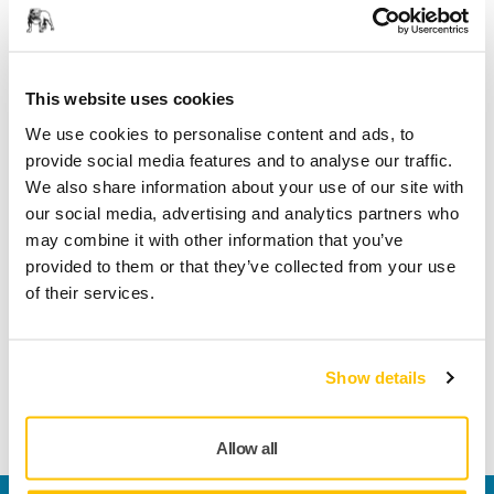
Fri frakt över 599 kr inkl. moms
Säker betalning med kort
Spåra paket
This website uses cookies
We use cookies to personalise content and ads, to
provide social media features and to analyse our traffic.
Produktinformation
We also share information about your use of our site with
our social media, advertising and analytics partners who
Teknisk specifikation
may combine it with other information that you’ve
provided to them or that they’ve collected from your use
of their services.
Luftblåsmunstycke för att fästa på pneumatiska slangar för
rengöring av ytor från damm. Gummit hindrar nippeln från
att repa ytan om den av misstag skulle röra vid den.
Show details
Luftblåset slås på/av genom att vrida nippeln
medurs/moturs.
Allow all