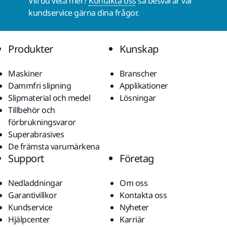
Vill du veta mer?
Kontakta oss
så besvarar vår
kundservice gärna dina frågor.
Produkter
Kunskap
Maskiner
Branscher
Dammfri slipning
Applikationer
Slipmaterial och medel
Lösningar
Tillbehör och
förbrukningsvaror
Superabrasives
De främsta varumärkena
Support
Företag
Nedladdningar
Om oss
Garantivillkor
Kontakta oss
Kundservice
Nyheter
Hjälpcenter
Karriär