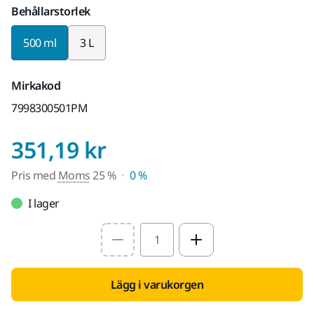
Behållarstorlek
500 ml
3 L
Mirkakod
7998300501PM
Pris med Moms 25 
351,19 kr
Pris med
Moms
25 %
0 %
I lager
Select quantity value
Lägg i varukorgen