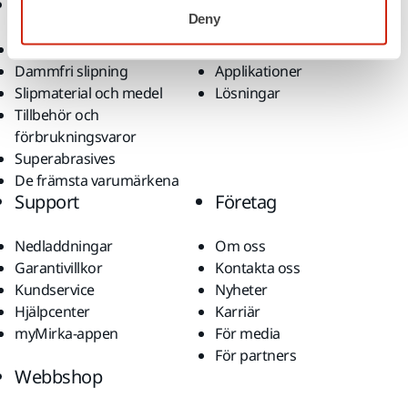
Produkter
Kunskap
Deny
Maskiner
Branscher
Dammfri slipning
Applikationer
Slipmaterial och medel
Lösningar
Tillbehör och
förbrukningsvaror
Superabrasives
De främsta varumärkena
Support
Företag
Nedladdningar
Om oss
Garantivillkor
Kontakta oss
Kundservice
Nyheter
Hjälpcenter
Karriär
myMirka-appen
För media
För partners
Webbshop