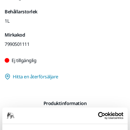
Behållarstorlek
1L
Mirkakod
7990501111
Ej tillgänglig
Hitta en återförsäljare
Produktinformation
Teknisk specifikation