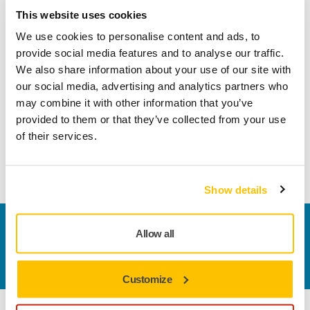
Nedladdningar
This website uses cookies
We use cookies to personalise content and ads, to
Mycket fin slipmassa för permanent borttagning av repor
provide social media features and to analyse our traffic.
från kemiskt förstärkt glas. Vattenburet och silikonfritt.
We also share information about your use of our site with
Remint™ är en unik lösning som möjliggör permanent
our social media, advertising and analytics partners who
borttagning av repor från kemiskt förstärkt glas (dvs glas
may combine it with other information that you’ve
som används i elektronikskärmar som mobiltelefoner,
provided to them or that they’ve collected from your use
surfplattor, smarta klockor, etc.). Remint™-
of their services.
slipmedelsblandningarna sträcker sig från 10 (grovst) till 50
(finast).
Show details
Kontakta oss
Allow all
Vill du veta mer?
Kontakta oss
så besvarar vår
kundservice gärna dina frågor.
Customize