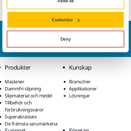
Allow all
Customize
Kontakta oss
Vill du veta mer?
Kontakta oss
så besvarar vår
Deny
kundservice gärna dina frågor.
Produkter
Kunskap
Maskiner
Branscher
Dammfri slipning
Applikationer
Slipmaterial och medel
Lösningar
Tillbehör och
förbrukningsvaror
Superabrasives
De främsta varumärkena
Support
Företag