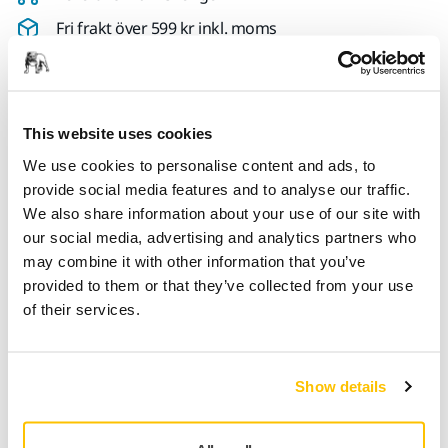
Fri frakt över 599 kr inkl. moms
Säker betalning med kort
Spåra paket
This website uses cookies
We use cookies to personalise content and ads, to
Produktinformation
provide social media features and to analyse our traffic.
We also share information about your use of our site with
Teknisk specifikation
our social media, advertising and analytics partners who
may combine it with other information that you’ve
provided to them or that they’ve collected from your use
Rewireable mains cable suitable for Mirka® DEROS, Mirka®
of their services.
DEOS and Mirka® LEROS.
This cable is rewireable in the sense that in case the
connector is detached from the cable, it is possible to open
Show details
the connector and rewire. Please note that rewiring requires
a certain electrical knowledge. Also please check local
requirements before performing the rewiring.