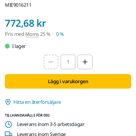
MIE9016211
Pris med Moms 25 
772,68 kr
Pris med
Moms
25 %
0 %
I lager
Select quantity value
Lägg i varukorgen
Hitta en återförsäljare
TILLHANDAHÅLLS FÖR DIG
Leverans inom 3-5 arbetsdagar
Leverans inom Sverige