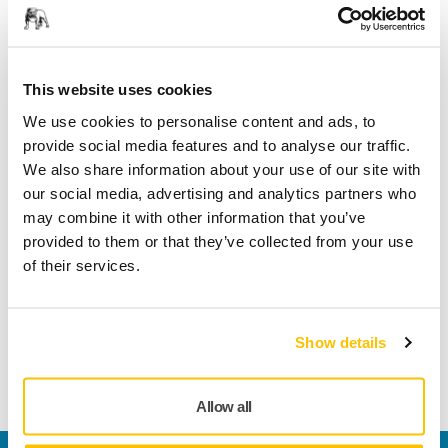
Spåra paket
This website uses cookies
We use cookies to personalise content and ads, to
Teknisk specifikation
provide social media features and to analyse our traffic.
We also share information about your use of our site with
Nedladdningar
our social media, advertising and analytics partners who
may combine it with other information that you’ve
provided to them or that they’ve collected from your use
Längd
130 mm
of their services.
Bredd
110 mm
Show details
Allow all