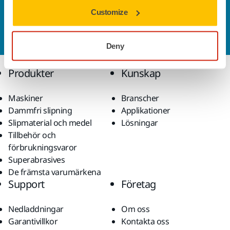
Kontakta oss
Customize
Vill du veta mer?
Kontakta oss
så besvarar vår
kundservice gärna dina frågor.
Deny
Produkter
Kunskap
Maskiner
Branscher
Dammfri slipning
Applikationer
Slipmaterial och medel
Lösningar
Tillbehör och
förbrukningsvaror
Superabrasives
De främsta varumärkena
Support
Företag
Nedladdningar
Om oss
Garantivillkor
Kontakta oss