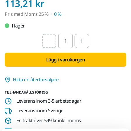
Pris med Moms 25 
113,21 kr
Pris med
Moms
25 %
0 %
I lager
Select quantity value
Lägg i varukorgen
Hitta en återförsäljare
TILLHANDAHÅLLS FÖR DIG
Leverans inom 3-5 arbetsdagar
Leverans inom Sverige
Fri frakt över 599 kr inkl. moms
Säker betalning med kort