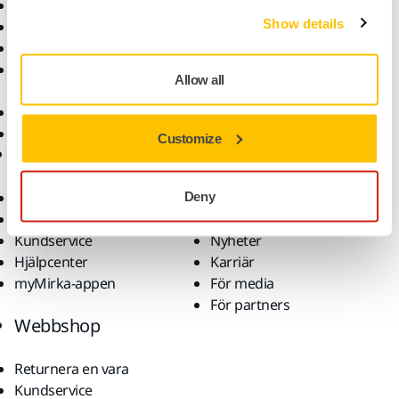
Maskiner
Branscher
Show details
Dammfri slipning
Applikationer
Slipmaterial och medel
Lösningar
Tillbehör och
Allow all
förbrukningsvaror
Superabrasives
De främsta varumärkena
Customize
Support
Företag
Nedladdningar
Om oss
Deny
Garantivillkor
Kontakta oss
Kundservice
Nyheter
Hjälpcenter
Karriär
myMirka-appen
För media
För partners
Webbshop
Returnera en vara
Kundservice