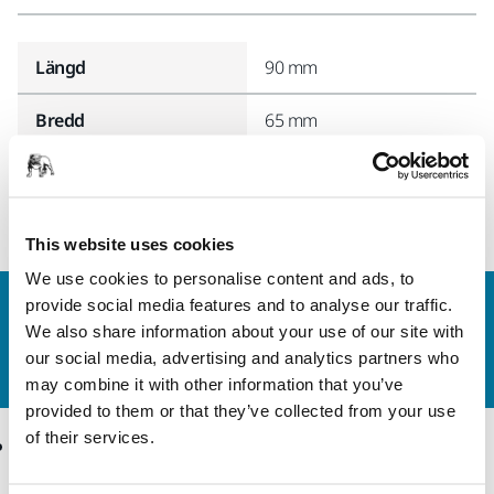
Längd
90 mm
Bredd
65 mm
This website uses cookies
We use cookies to personalise content and ads, to
provide social media features and to analyse our traffic.
Kontakta oss
We also share information about your use of our site with
Vill du veta mer?
Kontakta oss
så besvarar vår
our social media, advertising and analytics partners who
kundservice gärna dina frågor.
may combine it with other information that you’ve
provided to them or that they’ve collected from your use
of their services.
Produkter
Kunskap